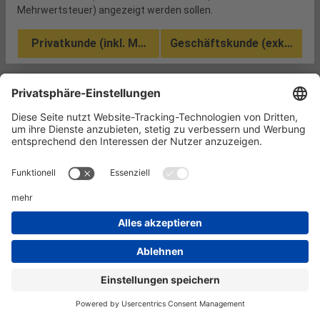
Mehrwertsteuer) angezeigt werden sollen.
Privatkunde (inkl. MwSt.)
Geschäftskunde (exkl. MwSt
Informationen
Kundenservice
Technikzentrum
Werkzeug-Eylert GmbH & Co. KG • F.-O.-Schimmel-Str. 3 • 09120 Chemnitz