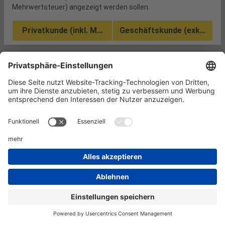
Mehrwertsteuer) angezeigt werden sollen.
Privatkunde (inkl. MwSt.)
Geschäftskunde (exkl. MwSt
Keine Produkte gefunden.
Informationen
Kundenservice
Technikzentrum
Werkzeug-Eylert GmbH & Co. KG • F.-O.-Schimmel-Str. 3 • 09120 Chemnitz