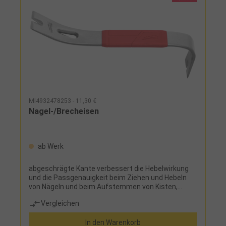
MI4932478253 - 11,30 €
Nagel-/Brecheisen
ab Werk
abgeschrägte Kante verbessert die Hebelwirkung
und die Passgenauigkeit beim Ziehen und Hebeln
von Nägeln und beim Aufstemmen von Kisten,
Nagel-/Klammernzieher entfernt Nägel und
Vergleichen
Klammern leicht, ohne den Bodenbelag oder
umliegende Materialien zu beschädigen, verstärkte,
In den Warenkorb
schlagbare Klaue für zusätzliche