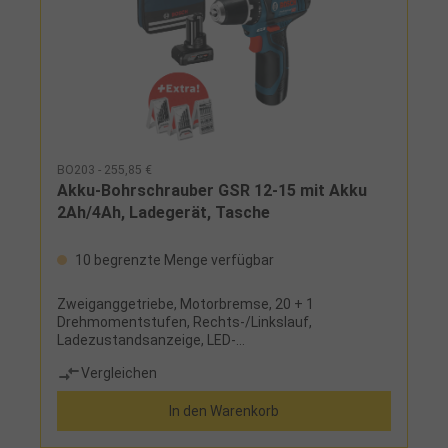
BO203 - 255,85 €
Akku-Bohrschrauber GSR 12-15 mit Akku
2Ah/4Ah, Ladegerät, Tasche
10 begrenzte Menge verfügbar
Zweiganggetriebe, Motorbremse, 20 + 1
Drehmomentstufen, Rechts-/Linkslauf,
Ladezustandsanzeige, LED-
ArbeitsleuchteLieferumfang:je 1 Li-Ionen-Akku 2 Ah
Vergleichen
und 4 Ah, Metallbohrer-Satz 7-tlg., Holzbohrer-Satz
7-tlg., Bit-Satz 25-tlg., Schnellladegerät und Tasche
In den Warenkorb