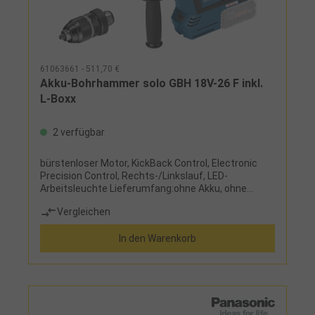
61063661 - 511,70 €
Akku-Bohrhammer solo GBH 18V-26 F inkl.
L-Boxx
2 verfügbar
bürstenloser Motor, KickBack Control, Electronic
Precision Control, Rechts-/Linkslauf, LED-
Arbeitsleuchte Lieferumfang:ohne Akku, ohne
Ladegerät, mit Zusatzhandgriff, Tiefenanschlag
Vergleichen
210 mm, Maschinentuch, Schnellwechselfutter und
L-Boxx
In den Warenkorb