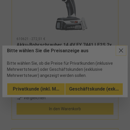
610621 - 272,51 €
Akku-Bohrschrauber 14,4V EY 7441 LF2S 2x
Bitte wählen Sie die Preisanzeige aus
Akku 2,0Ah inkl. Koffer
Bitte wählen Sie, ob die Preise für Privatkunden (inklusive
5 verfügbar
Mehrwertsteuer) oder Geschäftskunden (exklusive
Mehrwertsteuer) angezeigt werden sollen.
Zweiganggetriebe, Motorbremse, 18 + 1
Drehmomentstufen, Rechts-/Linkslauf, LED-
ArbeitsleuchteLieferumfang:2 Li-Ionen-Akkus,
Privatkunde (inkl. MwSt.)
Geschäftskunde (exkl. MwSt
Ladegerät und Koffer
Vergleichen
In den Warenkorb