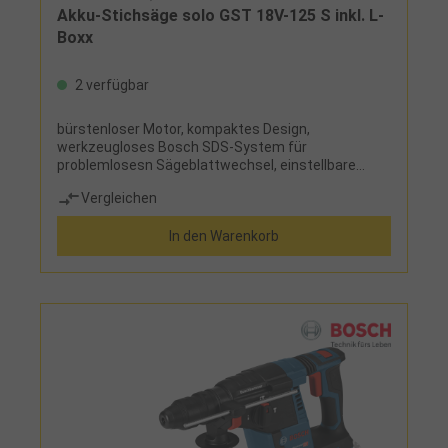
Akku-Stichsäge solo GST 18V-125 S inkl. L-
Boxx
2 verfügbar
bürstenloser Motor, kompaktes Design,
werkzeugloses Bosch SDS-System für
problemlosesn Sägeblattwechsel, einstellbare
Pendelvorrichtung, Absaugstutzen, LED-
Vergleichen
Arbeitsleuchte Lieferumfang:ohne Akku, ohne
Ladegerät, mit Spannreißschutz, 1 Stichsägeblatt
In den Warenkorb
für Holz (T 144 D) und L-Boxx