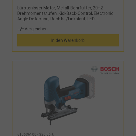
bürstenloser Motor, Metall-Bohrfutter, 20+2
Drehmomentstufen, KickBack-Control, Electronic
Angle Detection, Rechts-/Linkslauf, LED-
Arbeitsleuchte Lieferumfang:ohne Akku, ohne
Vergleichen
Ladegerät, mit Zusatzhandgriff und L-Boxx
In den Warenkorb
610636100 - 326,06 €