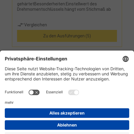
gehärtetBesonderheiten:Einstellwert des
Drehmomentschlüssels hängt vom Stichmaß ab
Vergleichen
Zu den Ausführungen (5)
1
2
Informationen
Kundenservice
Technikzentrum