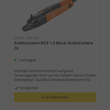
642712 - 929,15 €
Schlitzschere BSS 1.6 Blech-Schlitzschere
CE
1 verfügbar
schneller Arbeitsfortschritt aufgrund
hervorragender Sicht auf den Schnitt durch offenen
Schneidkopf, QuickIN Schnellwechselsystem für
schnellen, schlüssellosen Messerwechsel ohne
Vergleichen
Einstellarbeiten, saubere Spanabfuhr verhindert
Kratzer an WerkstückenLieferumfang:gerades
In den Warenkorb
Schneidmesser bis 1,6 mm, 1 Paar Schneidbacken
und Schlüssel