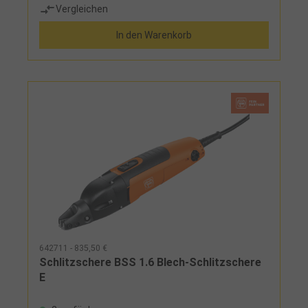
Vergleichen
saubere und gratfreie Schnitte bei niedrigen
Betriebskosten, gute Kurvengängigkeit bei nur
In den Warenkorb
geringer BlechverformungSchnittkapazität: Stahl
bis 400 N/mm²: max. 2,5 Stahl bis 600 N/mm²: max.
2,0 Stahl bis 800 N/mm²: max. 1,6 NE bis 250
N/mm²: max. 3,0Lieferumfang:Stößel- und
Tischmesser, Spanabweiser und 1 Paar Schlüssel
642711 - 835,50 €
Schlitzschere BSS 1.6 Blech-Schlitzschere
E