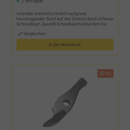
2 verfügbar
schneller Arbeitsfortschritt aufgrund
hervorragender Sicht auf den Schnitt durch offenen
Schneidkopf, QuickIN Schnellwechselsystem für
schnellen, schlüssellosen Messerwechsel ohne
Vergleichen
Einstellarbeiten, saubere Spanabfuhr verhindert
Kratzer an WerkstückenTyp BSS 1.6 CE: mit
In den Warenkorb
Spanabschneider zum Trennen des Schneidspans
an jeder beliebigen StelleLieferumfang:gerades
Schneidmesser bis 1,6 mm, 1 Paar Schneidbacken
und Schlüssel