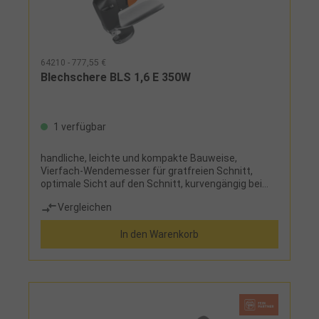
64210 - 777,55 €
Blechschere BLS 1,6 E 350W
1 verfügbar
handliche, leichte und kompakte Bauweise,
Vierfach-Wendemesser für gratfreien Schnitt,
optimale Sicht auf den Schnitt, kurvengängig bei
geringer BlechverformungSchnittkapazität: Stahl
Vergleichen
bis 400 N/mm²: max. 1,6 Stahl bis 600 N/mm²: max.
1,2 Stahl bis 800 N/mm²: max. 1,0 NE bis 250
In den Warenkorb
N/mm²: max. 2,0 Lieferumfang:Stößel- und
Tischmesser, Spanabweiser und 1 Paar Schlüssel