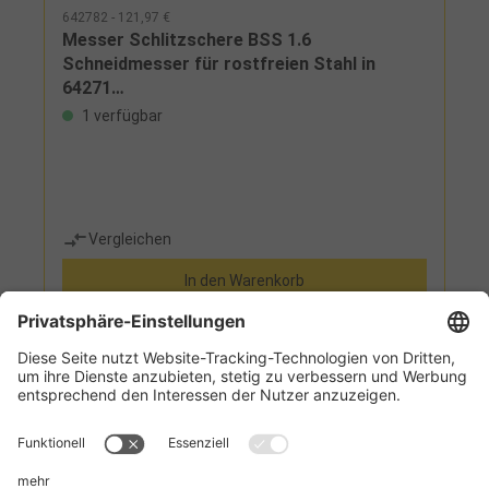
642782 - 121,97 €
Messer Schlitzschere BSS 1.6
Schneidmesser für rostfreien Stahl in
64271…
1 verfügbar
Vergleichen
In den Warenkorb
Informationen