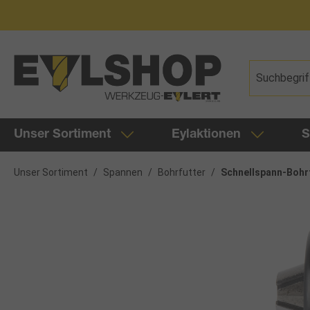
springen
Zur Hauptnavigation springen
Unser Sortiment
Eylaktionen
S
Unser Sortiment
/
Spannen
/
Bohrfutter
/
Schnellspann-Bohr