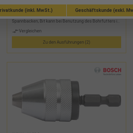
rivatkunde (inkl. MwSt.)
Geschäftskunde (exkl. Mw
kompaktes Vollmetall-Bohrfutter aus dem Hause Röhm
mit max. Drehmoment von 120 Nm, hartmetallbestückte
Spannbacken, Bit kann bei Benutzung des Bohrfutters in
der Antriebswelle verbleiben, Bohrfutter schiebt sich
Vergleichen
über BitEinsatz: für alle Fein Akku-Schrauber mit QuickIN-
Aufnahme
Zu den Ausführungen (2)