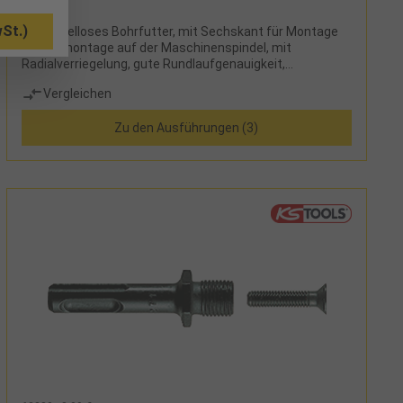
St.)
schlüsselloses Bohrfutter, mit Sechskant für Montage
und Demontage auf der Maschinenspindel, mit
Radialverriegelung, gute Rundlaufgenauigkeit,
durchbohrte Ausführung für Rechts- und Linkslauf
Vergleichen
(Gewinde M5 oder M6), mit Anfahrschutz
Zu den Ausführungen (3)