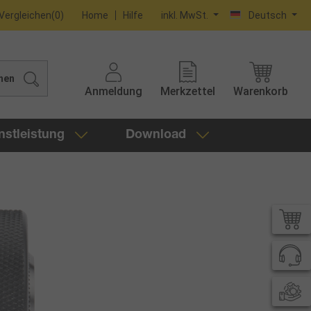
Vergleichen
(
0
)
Home
Hilfe
inkl. MwSt.
Deutsch
hen
Anmeldung
Merkzettel
Warenkorb
nstleistung
Download