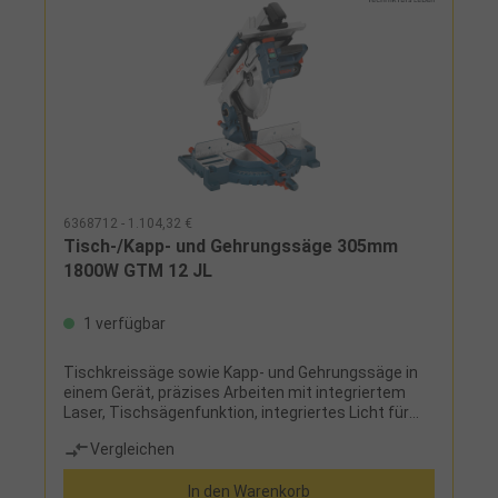
6368712 - 1.104,32 €
Tisch-/Kapp- und Gehrungssäge 305mm
1800W GTM 12 JL
1 verfügbar
Tischkreissäge sowie Kapp- und Gehrungssäge in
einem Gerät, präzises Arbeiten mit integriertem
Laser, Tischsägenfunktion, integriertes Licht für
präzises Arbeiten auch bei schlechten
Vergleichen
Lichtverhältnissen, gefräste Winkelskala,
Parallelanschlag, Spindel-Lock für einfachen
In den Warenkorb
Sägeblattwechsel, Gehrungswinkel bis 48°,