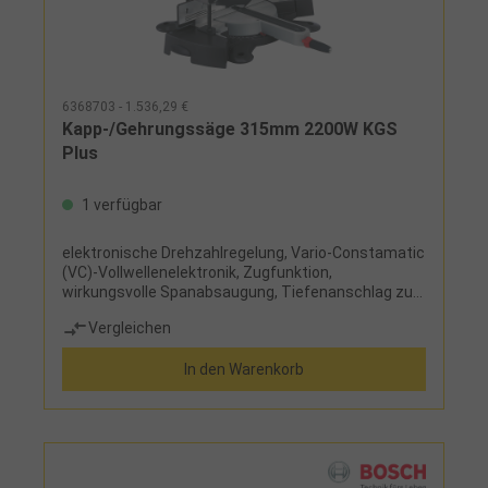
6368703 - 1.536,29 €
Kapp-/Gehrungssäge 315mm 2200W KGS
Plus
1 verfügbar
elektronische Drehzahlregelung, Vario-Constamatic
(VC)-Vollwellenelektronik, Zugfunktion,
wirkungsvolle Spanabsaugung, Tiefenanschlag zur
Herstellung von Nuten, Rastpunkte für gängige
Vergleichen
Winkeleinstellungen, werkzeugloser
Sägeblattwechsel, Drehtellereinstellung links
In den Warenkorb
47°/rechts 60°, Sägeblattneigung links und rechts
46°, ZuschnittlaserLieferumfang:HM-
Kreissägeblatt 84 Zähne, 2 integrierte
Tischverbreiterungen, Materialklemme,
Übergangsstück 35/58 mm