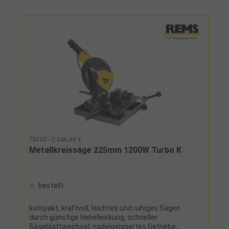
dünnwandigen Profilen zur
VorwandinstallationLieferumang: mit Universal-
Doppelspannstock, Ringschlüssel und
Stiftschlüssel Sechskant
75105 - 2.046,80 €
Metallkreissäge 225mm 1200W Turbo K
bestellt
kompakt, kraftvoll, leichtes und ruhiges Sägen
durch günstige Hebelwirkung, schneller
Sägeblattwechsel, nadelgelagertes Getriebe,