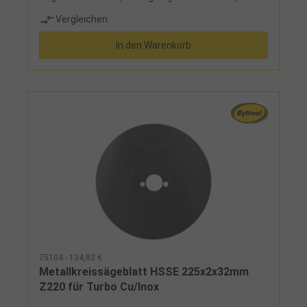
wartungsfrei, automatische
Vergleichen
Kühlschmiereinrichtung, Sicherheits-Tippschalter,
Sägeblattschutzhaube mit Markierung der
In den Warenkorb
Sägeblattebene, Lieferung ohne SägeblattEinsatz:
zum Sägen von geraden Schnitten und
Gehrungsschnitten bis 45°, für Rohre, Profile,
Vollmaterial aus Stahl, nichtrostenden Stahl,
Messing, Kupfer, Aluminium und
KunststoffLieferumfang: mit Doppelspannstock,
Längenanschlag, Ringschlüssel, Stiftschlüssel
Sechskant und Füllung Schneidöl Spezial
75104 - 134,83 €
Metallkreissägeblatt HSSE 225x2x32mm
Z220 für Turbo Cu/Inox