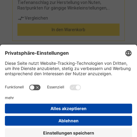
Tiefenanschlag zur Herstellung von Nuten,
Rastpunkten für gängige Winkeleinstellungen,
werkzeugloser Sägeblattwechsel,
Vergleichen
Drehtellereinstellung links/rechts 47°,
Sägeblattneigung links 47°/rechts 2°,
In den Warenkorb
Zuschnittlaser, LED-ArbeitslichtLieferumfang:HM-
Kreissägeblatt 48 Zähne, 2 integrierte
Tischverbreiterungen, Ablänganschlag,
Materialklemme, Werkzeug für Sägeblattwechsel,
Kabelaufwicklung, Spänefangsack
1
2
Informationen
Kundenservice
Technikzentrum