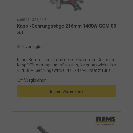
636843 - 328,44 €
Kapp-/Gehrungssäge 216mm 1400W GCM 80
SJ
2 verfügbar
hoher Komfort aufgrund des senkrechten Griffs mit
Knopf für Verriegelungsfunktion, Neigungswinkel bis
45°L/0°R, Gehrungswinkel 47°L/47°REinsatz: für alle
gänigen Schneidarbeiten, optimal für Arbeiten auf
Vergleichen
der Baustelle dank des geringen Gewichts und der
kompakten BauweiseLieferumfang:2 HM-
In den Warenkorb
Kreissägeblätter 24 Zähne und
Innensechskantschlüssel