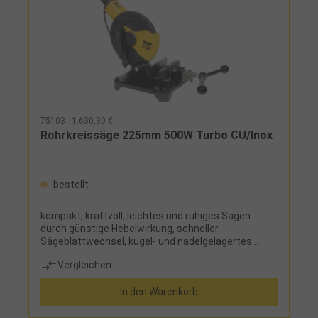
75103 - 1.630,30 €
Rohrkreissäge 225mm 500W Turbo CU/Inox
bestellt
kompakt, kraftvoll, leichtes und ruhiges Sägen
durch günstige Hebelwirkung, schneller
Sägeblattwechsel, kugel- und nadelgelagertes
Getriebe, wartungsfrei, Sicherheits-Tippschalter,
Vergleichen
Sägeblattschutzhaube mit Markierung der
Sägeblattebene, Lieferung ohne SägeblattEinsatz:
In den Warenkorb
zum gratarmen, rechtwinkligen und schnellen
Sägen von nichtrostenden Stahlrohr und Kupferrohr
der Pressfitting-Systeme, auch zum Trennen von