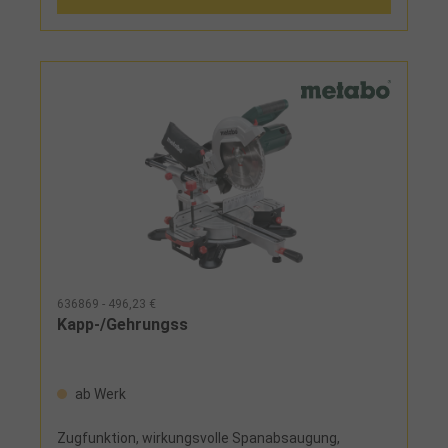
Neigungswinkel bis 47°L/2°RLieferumfang:HM-
Kreissägeblatt 40 Zähne, Staubsack und
Schiebestock
636869 - 496,23 €
Kapp-/Gehrungss
ab Werk
Zugfunktion, wirkungsvolle Spanabsaugung,