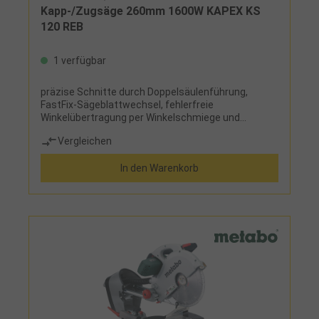
Kapp-/Zugsäge 260mm 1600W KAPEX KS
120 REB
1 verfügbar
präzise Schnitte durch Doppelsäulenführung,
FastFix-Sägeblattwechsel, fehlerfreie
Winkelübertragung per Winkelschmiege und
Doppellinien-Laser, Schnellbremse, Feineinstellung
Vergleichen
für millimetergenaue Einstellung des
Sägeblattwinkels, Neigungswinkel bis 47°,
In den Warenkorb
Gehrungswinkel bis 50°/60°, ausziehbare
Tischverbreiterung, Saugstutzen 27/36
mmLieferumfang:HW-Universal-Sägeblatt W 60,
Winkelschmiege, Werkstückklemme und
Bedienungswerkzeug