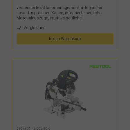
verbessertes Staubmanagement, integrierter
Laser für präzises Sägen, integrierte seitliche
Materialauszüge, intuitive seitliche
Neigungsverriegelung, Tiefenanschlag für
Vergleichen
Nutschnitte, Zweipunkt Staubabsaugung,
integrierter Handgriff für einfachen Transport,
In den Warenkorb
Neigungswinkel 47°L/2°R, Gehrungswinkel
52°L/60°REinsatz:für alle gänigen Schneidarbeiten,
optimal für Arbeiten auf der Baustelle dank des
geringen Gewichts und der kompakten
BauweiseLieferumfang:HM-Kreissägeblatt 48
Zähne und Klemme
6367801 - 2.005,90 €