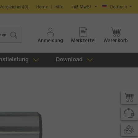
Vergleichen
(
0
)
Home
Hilfe
inkl. MwSt.
Deutsch
hen
Anmeldung
Merkzettel
Warenkorb
nstleistung
Download