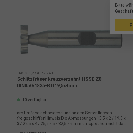
Bitte wäh
Geschäft
P
1681019,5X4 - 57,24 €
Schlitzfräser kreuzverzahnt HSSE Z8
DIN850/1835-B D19,5x4mm
10 verfügbar
am Umfang schneidend und an den Seitenflächen
freigeschliffenHinweis:Die Abmessungen 13,5 x 2 / 19,5 x
3 / 22,5 x 4 / 25,5 x 5 / 32,5 x 6 mm entsprechen nicht der
DIN 850!