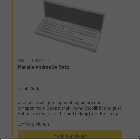
35827 - 1.432,76 €
Parallelendmaße Satz
ab Werk
aus hochwertigem, speziell legiertem und
entspanntem Spezialstahl, hohe Stabilität und gute
Anhaftbarkeit, gehärtet und geläppt, mit Bohrungen
für EndmaßverbinderLieferumfang:je 1
Vergleichen
Parallelendmaß 125, 150, 175, 200, 250, 300, 400,
500 mm und Holzetui
In den Warenkorb