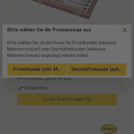
3582247 - 391,99 €
Bitte wählen Sie die Preisanzeige aus
Parallelendmaß Sortiment aus Stahl DIN861
Güte 2 47-teilig
Bitte wählen Sie, ob die Preise für Privatkunden (inklusive
Mehrwertsteuer) oder Geschäftskunden (exklusive
2 verfügbar
Mehrwertsteuer) angezeigt werden sollen.
aus hochwertigem, speziell legiertem und
Privatkunde (inkl. MwSt.)
Geschäftskunde (exkl. MwSt
entspanntem Spezialstahl, hohe Stabilität und gute
Anhaftbarkeit, gehärtet und
geläpptLieferumfang:1x 1,00520x 1,01-1,207x 1,30-
Vergleichen
1,909x 1-910x 10-100
Zu den Ausführungen (9)