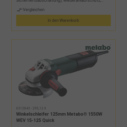
Sicherheitsabschaltung), Wiederanlaufschutz,
verdrehsichere Schutzhaube, Vibration-Control-
Vergleichen
Handgriff, Sanftanlauf, Getriebekopf in 90°-
Schritten drehbar, Handgriff links und rechts
In den Warenkorb
einsetzbar, großer Spindelarretierungsknopf zum
einfachen und schnellen Wechsel des
EinsatzwerkzeugesLieferumfang:Aufnahmeflansc
h, Schutzhaube, anklippbare Trennschutzhaube,
Staubfilter, Spannmutter, Zweilochschlüssel und
Handgriff
6312843 - 295,12 €
Winkelschleifer 125mm Metabo® 1550W
WEV 15-125 Quick