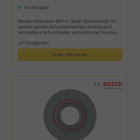
10 verfügbar
Metabo-Marathon-Motor, Quick-Spannmutter für
werkzeuglosen Scheibenwechsel, werkzeuglos
verstellbare Schutzhaube, verdrehsicher fixierbar,
Getriebegehäuse in 90°-Schritten gedreht
Vergleichen
montierbar für linkshändige Bedienung oder zum
Trennen, Vario-Tacho-Constamatic (VTC)-
In den Warenkorb
Vollwellenelektronik mit Stellrad, für Trenn- und
Schrupparbeiten im Dauereinsatz
Lieferumfang:Schutzhaube, Stützflansch, Quick-
Spannmutter und MVT-Handgriff