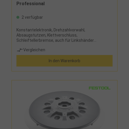
Professional
2 verfügbar
Konstantelektronik, Drehzahlvorwahl,
Absaugstutzen, Klettverschluss,
Schleiftellerbremse, auch für Linkshänder
geeignetEinsatz:zum Schleifen und Polieren von
Vergleichen
Holz, Metall und Kunststoff, Farben und Lack, auch
auf gewölbten FlächenLieferumfang:Schleifteller
In den Warenkorb
(Durchmesser 125 mm), Schleifpapier Korn 120,
Absaugadapter und Papierstaubbeutel