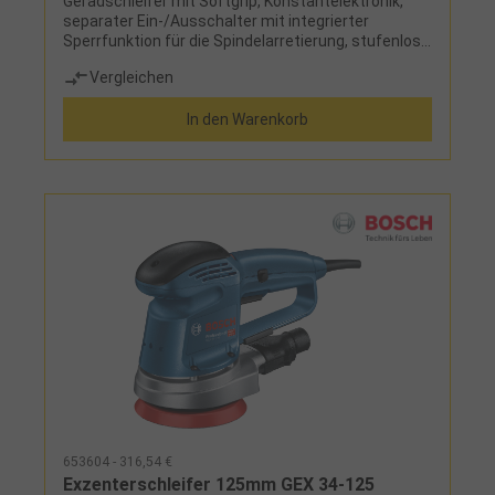
Geradschleifer mit Softgrip, Konstantelektronik,
separater Ein-/Ausschalter mit integrierter
Sperrfunktion für die Spindelarretierung, stufenlose
DrehzahlregulierungLieferumfang:Zubehör 45-tlg.,
Vergleichen
biegsame Welle, Kreis- und Parallelschneider,
Schutzhauben-Vorsatz, Werkzeughalter und Koffer
In den Warenkorb
653604 - 316,54 €
Exzenterschleifer 125mm GEX 34-125