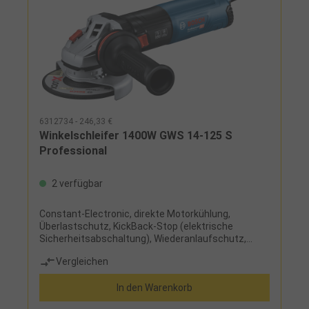
6312734 - 246,33 €
Winkelschleifer 1400W GWS 14-125 S
Professional
2 verfügbar
Constant-Electronic, direkte Motorkühlung,
Überlastschutz, KickBack-Stop (elektrische
Sicherheitsabschaltung), Wiederanlaufschutz,
verdrehsichere Schutzhaube, Vibration-Control-
Vergleichen
Handgriff, Sanftanlauf, Getriebekopf in 90°-
Schritten drehbar, Handgriff links und rechts
In den Warenkorb
einsetzbar, großer Spindelarretierungsknopf zum
einfachen und schnellen Wechsel des