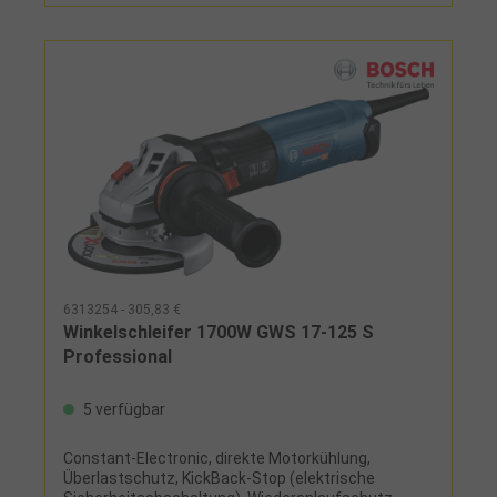
EinsatzwerkzeugesLieferumfang:Aufnahmeflansc
h, Schutzhaube, anklippbare Trennschutzhaube,
Spannmutter, Zweilochschlüssel und Handgriff
6313254 - 305,83 €
Winkelschleifer 1700W GWS 17-125 S
Professional
5 verfügbar
Constant-Electronic, direkte Motorkühlung,
Überlastschutz, KickBack-Stop (elektrische