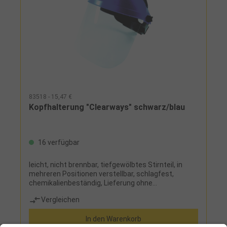
83518 - 15,47 €
Kopfhalterung "Clearways" schwarz/blau
16 verfügbar
leicht, nicht brennbar, tiefgewölbtes Stirnteil, in
mehreren Positionen verstellbar, schlagfest,
chemikalienbeständig, Lieferung ohne
Gesichtsschutzschild
Vergleichen
In den Warenkorb