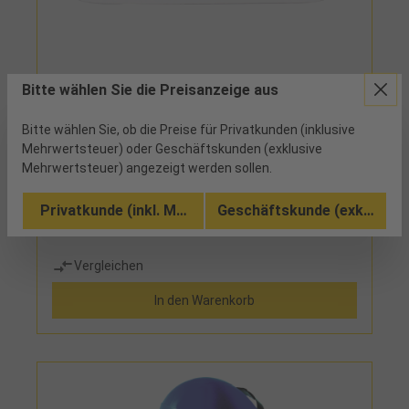
83520 - 13,57 €
Bitte wählen Sie die Preisanzeige aus
Gesichtsschutzschild farblos 350x205mm
Bitte wählen Sie, ob die Preise für Privatkunden (inklusive
Mehrwertsteuer) oder Geschäftskunden (exklusive
145 verfügbar
Mehrwertsteuer) angezeigt werden sollen.
Privatkunde (inkl. MwSt.)
Geschäftskunde (exkl. MwSt
Vergleichen
In den Warenkorb