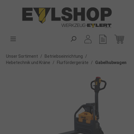
alt springen
Unser Sortiment
/
Betriebseinrichtung
/
Hebetechnik und Kräne
/
Flurfördergeräte
/
Gabelhubwagen