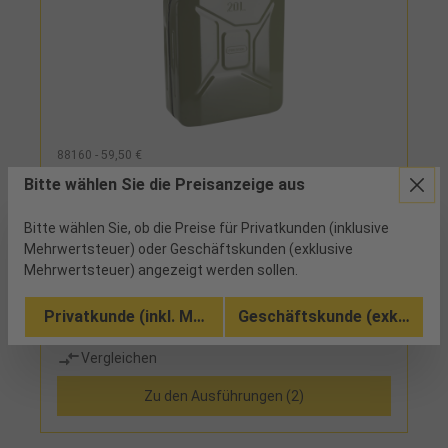
88160 - 59,50 €
Kraftstoffkanister 20l aus Stahlblech mit
Bitte wählen Sie die Preisanzeige aus
TÜV- und UN Zulassung
Bitte wählen Sie, ob die Preise für Privatkunden (inklusive
7 verfügbar
Mehrwertsteuer) oder Geschäftskunden (exklusive
Mehrwertsteuer) angezeigt werden sollen.
innen lackiert, geschweißte Ausführung, Splint-
Sicherung, mit TÜV- und UN-Zulassung
Privatkunde (inkl. MwSt.)
Geschäftskunde (exkl. MwSt
Vergleichen
Zu den Ausführungen (2)