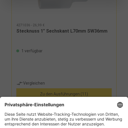
4271036 - 26,99 €
Stecknuss 1" Sechskant L70mm SW36mm
1 verfügbar
Vergleichen
Zu den Ausführungen (11)