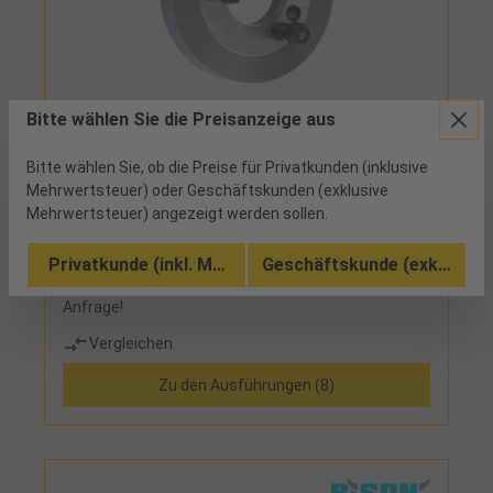
Bitte wählen Sie die Preisanzeige aus
223125250X8 - 505,75 €
Aufnahmeflansch Camlockbolzen Kurzkegel
DIN55029 D250mm x 8mm
Bitte wählen Sie, ob die Preise für Privatkunden (inklusive
Mehrwertsteuer) oder Geschäftskunden (exklusive
Mehrwertsteuer) angezeigt werden sollen.
ab Werk
Privatkunde (inkl. MwSt.)
Geschäftskunde (exkl. MwSt
futterseitig plan, maschinenseitig fertig
bearbeitetHinweis:Andere Ausführungen auf
Anfrage!
Vergleichen
Zu den Ausführungen (8)