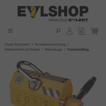
alt springen
Unser Sortiment
/
Betriebseinrichtung
/
Hebetechnik und Kräne
/
Hebezeuge
/
Fasshandling