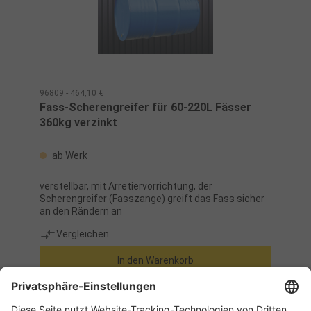
96809 - 464,10 €
Fass-Scherengreifer für 60-220L Fässer
360kg verzinkt
ab Werk
verstellbar, mit Arretiervorrichtung, der
Scherengreifer (Fasszange) greift das Fass sicher
an den Rändern an
Vergleichen
In den Warenkorb