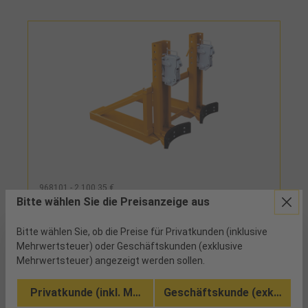
968101 - 2.100,35 €
Fassgreifer mit Klemmvorrichtung für 1
Bitte wählen Sie die Preisanzeige aus
Fass 1000kg RAL2004
Bitte wählen Sie, ob die Preise für Privatkunden (inklusive
Mehrwertsteuer) oder Geschäftskunden (exklusive
ab Werk
Mehrwertsteuer) angezeigt werden sollen.
höhenverstellbar, Greifer schließt selbstständig
Privatkunde (inkl. MwSt.)
Geschäftskunde (exkl. MwSt
beim Anheben und öffnet wieder beim Absetzen
der Fässer, mit stabilisierendem Gummipuffer zur