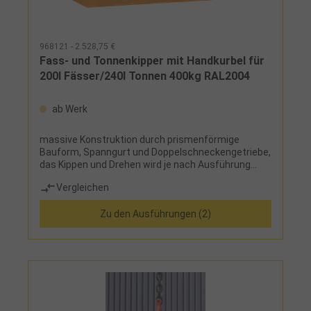
968121 - 2.528,75 €
Fass- und Tonnenkipper mit Handkurbel für
200l Fässer/240l Tonnen 400kg RAL2004
ab Werk
massive Konstruktion durch prismenförmige
Bauform, Spanngurt und Doppelschneckengetriebe,
das Kippen und Drehen wird je nach Ausführung
über eine Handkurbel oder ein Kettenrad
Vergleichen
durchgeführt, mit Kettensicherung gegen
ungewolltes Abrutschen von den Zinken
Zu den Ausführungen (2)