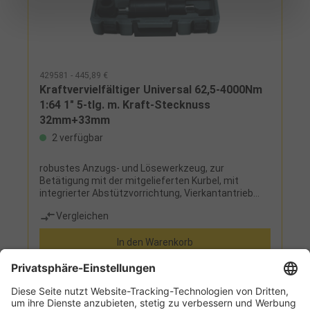
429581 - 445,89 €
Kraftvervielfältiger Universal 62,5-4000Nm
1:64 1" 5-tlg. m. Kraft-Stecknuss
32mm+33mm
2 verfügbar
robustes Anzugs- und Lösewerkzeug, zur
Betätigung mit der mitgelieferten Kurbel, mit
integrierter Abstützvorrichtung, Vierkantantrieb
nach DIN 3120 und ISO 1174Lieferumfang:
Vergleichen
Kraftvervielfältiger 2 Kraft-Stecknüsse SW 32 - 33
mm Verlängerung Kunststoffkoffer
In den Warenkorb