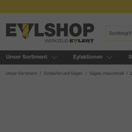
springen
Zur Hauptnavigation springen
Unser Sortiment
Eylaktionen
S
Unser Sortiment
/
Schleifen und Sägen
/
Sägen, maschinell
/