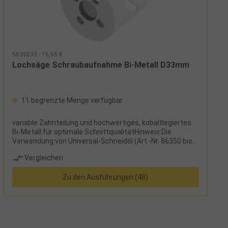
5839833 - 16,66 €
Lochsäge Schraubaufnahme Bi-Metall D33mm
11 begrenzte Menge verfügbar
variable Zahnteilung und hochwertiges, kobaltlegiertes
Bi-Metall für optimale SchnittqualitätHinweis:Die
Verwendung von Universal-Schneidöl (Art.-Nr. 86350 bis
86352) erhöht die Standzeit bei Schnitten in Metall um
Vergleichen
ein Vielfaches.
Zu den Ausführungen (48)