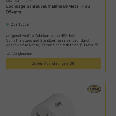
5840054 - 17,73 €
Lochsäge Schraubaufnahme Bi-Metall HSS
D54mm
2 verfügbar
aufgeschweißte Zahnkante aus HSS, hohe
Schnittleistung und Standzeit, präziser Lauf durch
geschweißte Nähte, 38 mm Schnitttiefe bei Ø 14 bis 25
mm, 36 mm Schnitttiefe bei Ø 27 bis 48 mm, 32 mm
Vergleichen
Schnitttiefe bei Ø 50 bis 152 mm
Zu den Ausführungen (38)