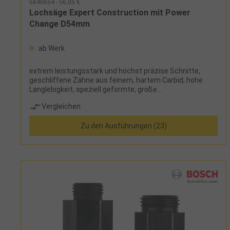
5840654 - 56,05 €
Lochsäge Expert Construction mit Power
Change D54mm
ab Werk
extrem leistungsstark und höchst präzise Schnitte,
geschliffene Zähne aus feinem, hartem Carbid, hohe
Langlebigkeit, speziell geformte, große
Spanauswurfschlitze, Power-Change-Adapter für
Vergleichen
einfaches Entfernen des Bohrkerns und schnellen
Lochsägenwechsel mit nur einem Klick Einsatz: für Holz,
Zu den Ausführungen (23)
Spanplatten, Hochlochziegel und glasfaserverstärkter
Kunststoff