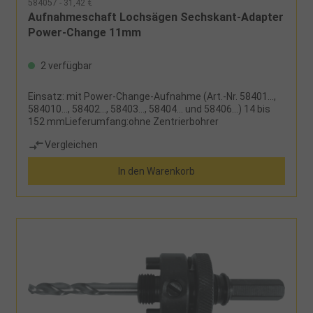
584057 - 31,42 €
Aufnahmeschaft Lochsägen Sechskant-Adapter
Power-Change 11mm
2 verfügbar
Einsatz: mit Power-Change-Aufnahme (Art.-Nr. 58401...,
584010..., 58402..., 58403..., 58404... und 58406...) 14 bis
152 mmLieferumfang:ohne Zentrierbohrer
Vergleichen
In den Warenkorb