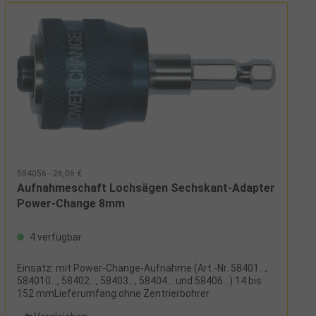
584056 - 26,06 €
Aufnahmeschaft Lochsägen Sechskant-Adapter
Power-Change 8mm
4 verfügbar
Einsatz: mit Power-Change-Aufnahme (Art.-Nr. 58401...,
584010..., 58402..., 58403..., 58404... und 58406...) 14 bis
152 mmLieferumfang:ohne Zentrierbohrer