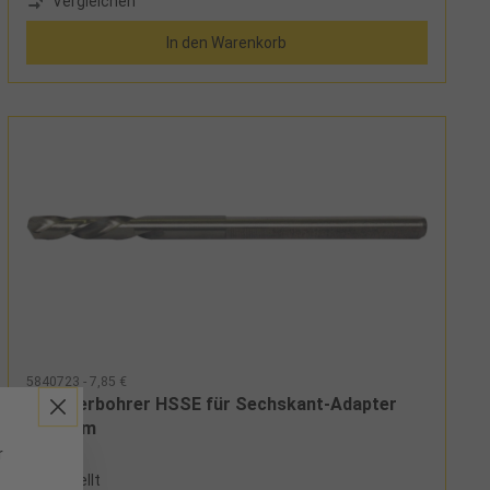
Vergleichen
In den Warenkorb
5840723 - 7,85 €
Zentrierbohrer HSSE für Sechskant-Adapter
L102mm
r
bestellt