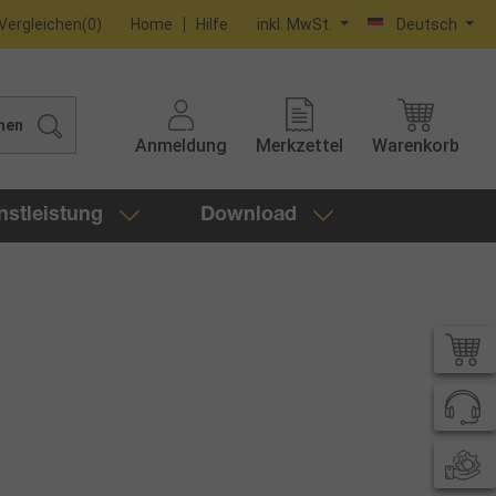
Vergleichen
(
0
)
Home
Hilfe
inkl. MwSt.
Deutsch
hen
Anmeldung
Merkzettel
Warenkorb
nstleistung
Download