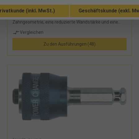
rivatkunde (inkl. MwSt.)
Geschäftskunde (exkl. Mw
exklusiver Speed Slot® - eine stufenförmige Aussparung
zur leichten Entfernung des Bohrkerns, verbesserte
Zahngeometrie, eine reduzierte Wandstärke und eine
opitmale Beschichtung steigern die Effizienz des
Vergleichen
Schneidvorgangs merklich, für Standard-
Lochsägenhalter, 45 mm Schnitttiefe
Zu den Ausführungen (48)