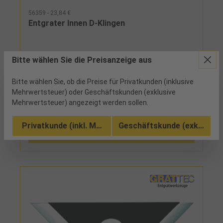
56359 - 23,84 €
Entgrater Innen D-Klingen
6 verfügbar
Bitte wählen Sie die Preisanzeige aus
Lieferumfang:1 Handgriff mit verstellbarem
Bitte wählen Sie, ob die Preise für Privatkunden (inklusive
Klingenhalter mit gekröpfter Entgratklinge (Art.-Nr.
Mehrwertsteuer) oder Geschäftskunden (exklusive
56365D66)
Mehrwertsteuer) angezeigt werden sollen.
Vergleichen
Privatkunde (inkl. MwSt.)
Geschäftskunde (exkl. MwSt
In den Warenkorb