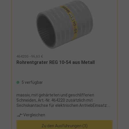
464200 - 96,63 €
Rohrentgrater REG 10-54 aus Metall
5 verfügbar
massiv, mit gehärteten und geschliffenen
Schneiden, Art.-Nr. 464220 zusätzlich mit
Sechskantachse für elektrischen AntriebEinsatz:
zum Außen- und Innenentgraten von Stahl,
Vergleichen
Edelstahl, Kupfer, Messing, Aluminium- und
Kunststoff
Zu den Ausführungen (3)