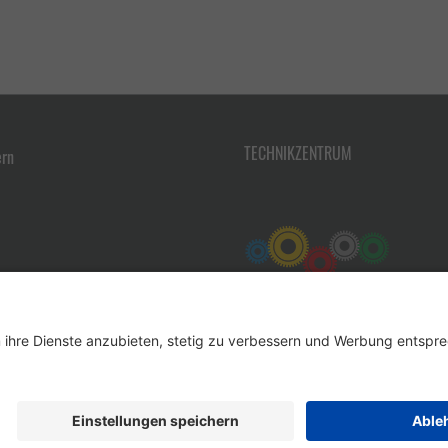
TECHNIKZENTRUM
ern
Werkzeug-Eylert GmbH & Co. KG • F.-O.-Schimmel-Str. 3 • 09120 Chemnitz