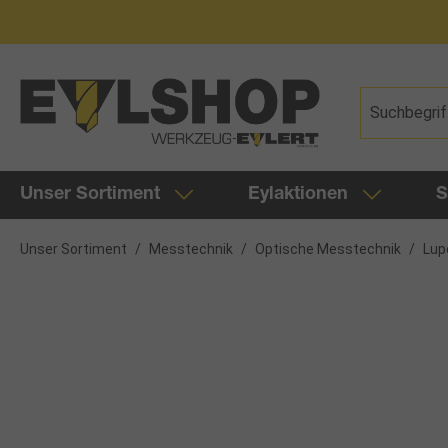
springen
Zur Hauptnavigation springen
Unser Sortiment
Eylaktionen
S
Unser Sortiment
/
Messtechnik
/
Optische Messtechnik
/
Lup