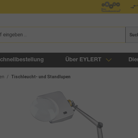
Suc
chnellbestellung
Über EYLERT
Die
en
/
Tischleucht- und Standlupen