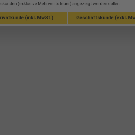
skunden (exklusive Mehrwertsteuer) angezeigt werden sollen.
rivatkunde (inkl. MwSt.)
Geschäftskunde (exkl. Mw