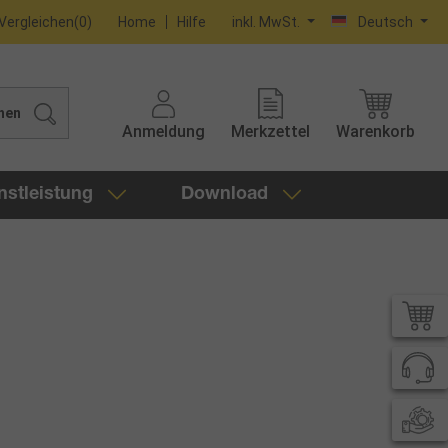
Vergleichen
(
0
)
Home
Hilfe
inkl. MwSt.
Deutsch
hen
Anmeldung
Merkzettel
Warenkorb
nstleistung
Download