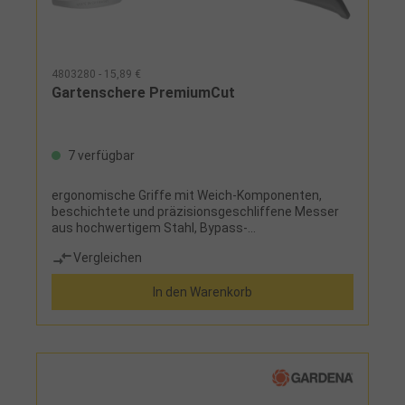
4803280 - 15,89 €
Gartenschere PremiumCut
7 verfügbar
ergonomische Griffe mit Weich-Komponenten,
beschichtete und präzisionsgeschliffene Messer
aus hochwertigem Stahl, Bypass-
SchneidsystemEinsatz: für den Schnitt von
Vergleichen
Blumen, jungen Trieben und frischem Holz
In den Warenkorb