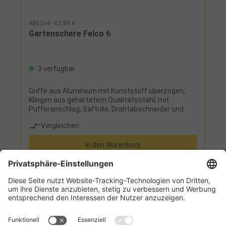
480334 - 62,89 €
Gartenschere Felco 6
3 verfügbar
Griffe aus Aluminium mit Kunststoff überzogen,
Klingen aus gehärtetem Qualitätsstahl, mit
Pufferanschlag, Saftrille, Drahtabschneider und
leichter Schnitt-Feineinstellung, schmaler und
Vergleichen
kurzer Klingenkörper - ideal für kleine Hände,
Bypass-Schneidsystem
In den Warenkorb
Informationen