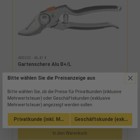
480332 - 46,41 €
Gartenschere Alu B+/L
Bitte wählen Sie die Preisanzeige aus
3 verfügbar
Bitte wählen Sie, ob die Preise für Privatkunden (inklusive
Mehrwertsteuer) oder Geschäftskunden (exklusive
Griffe aus Aluminium mit Weich-Komponenten,
Mehrwertsteuer) angezeigt werden sollen.
Untermesser geschniedet, Bypass-Schneidsystem,
auswechselbare Messer
Privatkunde (inkl. MwSt.)
Geschäftskunde (exkl. MwSt
Vergleichen
In den Warenkorb