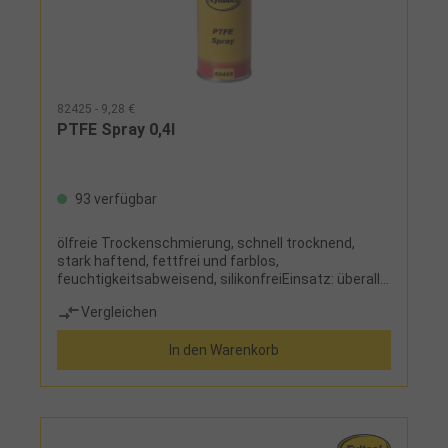
82425 - 9,28 €
PTFE Spray 0,4l
93 verfügbar
ölfreie Trockenschmierung, schnell trocknend,
stark haftend, fettfrei und farblos,
feuchtigkeitsabweisend, silikonfreiEinsatz: überall
dort, wo eine Öl- oder Fettschmierung nicht
Vergleichen
zulässig oder erwünscht ist, als Trennmittel bei
Holz-, Kunststoff- und Gummiverarbeitung, zur
In den Warenkorb
Pflege von Messmitteln wie Messschieber, Lehren
usw.