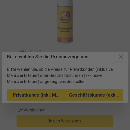
82417 - 10,11 €
Bitte wählen Sie die Preisanzeige aus
Montagespray Keramik 0,4l
Bitte wählen Sie, ob die Preise für Privatkunden (inklusive
Mehrwertsteuer) oder Geschäftskunden (exklusive
15 verfügbar
Mehrwertsteuer) angezeigt werden sollen.
metallfrei, gegen Verschleiß und Korrosion,
Privatkunde (inkl. MwSt.)
Geschäftskunde (exkl. MwSt
Antihaft-Effekt schützt gegen Salze, Benzin und
Seewasser, silikonfrei
Vergleichen
In den Warenkorb