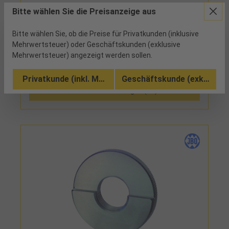
Bitte wählen Sie die Preisanzeige aus
ab Werk
Bitte wählen Sie, ob die Preise für Privatkunden (inklusive
gehärtet, entspannt, Messflächen geschliffen und
Mehrwertsteuer) oder Geschäftskunden (exklusive
feinst geläppt, zweistufig mit Gut- und
Ausschussstufe
Mehrwertsteuer) angezeigt werden sollen.
Vergleichen
Privatkunde (inkl. MwSt.)
Geschäftskunde (exkl. MwSt
Zu den Ausführungen (12)