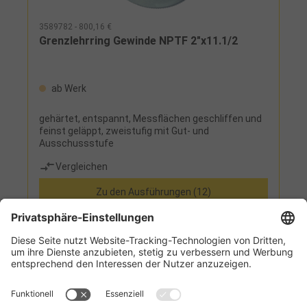
3589782 - 800,16 €
Grenzlehrring Gewinde NPTF 2"x11.1/2
ab Werk
gehärtet, entspannt, Messflächen geschliffen und
feinst geläppt, zweistufig mit Gut- und
Ausschussstufe
Vergleichen
Zu den Ausführungen (12)
Informationen