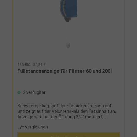
863450 - 34,51 €
Füllstandsanzeige für Fässer 60 und 200l
2 verfügbar
Schwimmer liegt auf der Flüssigkeit im Fass auf
und zeigt auf der Volumenskala den Fassinhalt an,
Anzeige wird auf der Öffnung 3/4" montiert,
dadurch kann gleichzeitig auf die Spundöffnung 2"
Vergleichen
eine Pumpe montiert werden, um so die definierte
Menge abzupumpen