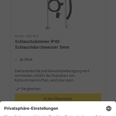
86342 - 828,95 €
Schlauchskimmer IP40
Schlauchdurchmesser 5mm
ab Werk
Bakterienbefall und Geruchsbelästigung wird
vermieden, erhöht die Standzeit von
Kühlschmierstoffen, wird über dem
Flüssigkeitsbehälter mittels Magnetplatte
Vergleichen
befestigt, kann sowohl im Dauerbetrieb als auch
mit einer Zeitschaltuhr eingesetzt werden
In den Warenkorb