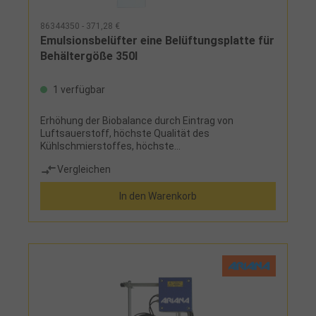
86344350 - 371,28 €
Emulsionsbelüfter eine Belüftungsplatte für
Behältergöße 350l
1 verfügbar
Erhöhung der Biobalance durch Eintrag von
Luftsauerstoff, höchste Qualität des
Kühlschmierstoffes, höchste
Schnittgeschwindigkeit, hohe Lebensdauer der
Vergleichen
Werkzeuge und Maschinen, flexible Positionierung
der Belüftungsplatten, optimale Belüftung,
In den Warenkorb
Zeitschaltuhr für
AutomatikbetriebLieferumfang:Anschlusskabel 2,5
m, 2 Luftleitungen 3 m, Zeitschaltuhr, Y-Verteiler
mit Luftleitung 1 m