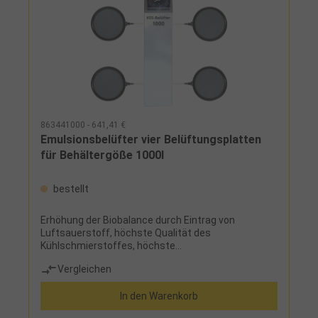
Manometer- CPM100-Adapter, Form HB- O-Ring 15 x
2,5- 3 Gewindestifte M4 x 5- Stiftschlüssel
Sechskant SW 2 mm- Dichtungim Koffer
863441000 - 641,41 €
Emulsionsbelüfter vier Belüftungsplatten
für Behältergöße 1000l
bestellt
Erhöhung der Biobalance durch Eintrag von
Luftsauerstoff, höchste Qualität des
Kühlschmierstoffes, höchste
Schnittgeschwindigkeit, hohe Lebensdauer der
Vergleichen
Werkzeuge und Maschinen, flexible Positionierung
der Belüftungsplatten, optimale Belüftung,
In den Warenkorb
Zeitschaltuhr für
AutomatikbetriebLieferumfang:Anschlusskabel 3