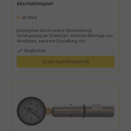
Abschaltmagnet
ab Werk
punktgenau durch exakte Sprühwirkung,
Verlängerung der Standzeit, einfache Montage und
Anschluss, separate Einstellung von
Schmierstoffmenge und Luftzufuhr, wahlweise mit
Vergleichen
Schaltmagnet oder Rundmagnet, System arbeitet
ohne PumpeLieferumfang:Sprühdüsenventil,
Zu den Ausführungen (4)
Sprüheinheit inkl. hochwertigem Gelenkschlauch,
Druckluftanschluss, Saugleitung für die
Minimalmengenschmierung und leistungsstarkem
Schaltmagnet mit Prismensohle bzw. Rundmagnet