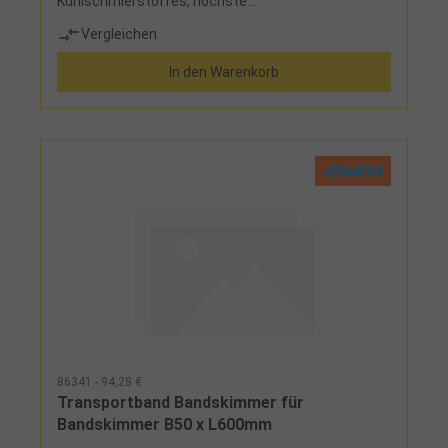
Kühlschmierstoffes, höchste
Schnittgeschwindigkeit, hohe Lebensdauer der
Vergleichen
Werkzeuge und Maschinen, flexible Positionierung
der Belüftungsplatten, optimale Belüftung,
In den Warenkorb
Zeitschaltuhr für
AutomatikbetriebLieferumfang:Anschlusskabel 2,5
m, 2 Luftleitungen 3 m, Zeitschaltuhr, Y-Verteiler
mit Luftleitung 1 m
86341 - 94,28 €
Transportband Bandskimmer für
Bandskimmer B50 x L600mm