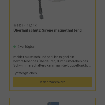
863451 - 111,74 €
Überlaufschutz Sirene magnethaftend
2 verfügbar
meldet akustisch und per Lichtsignal ein
bevorstehendes Überlaufen, durch umdrehen des
Schwimmerschalters kann man die Doppelfunktion
nutzen, das Instrument meldet sich, sofern im
Vergleichen
Maschinenbecken nicht mehr genug Füllvolumen
vorhanden istLieferumfang:Überlaufschutz-Sirene
In den Warenkorb
und Block-Batterie