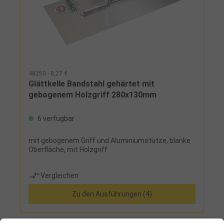
48250 - 8,27 €
Glättkelle Bandstahl gehärtet mit
gebogenem Holzgriff 280x130mm
6 verfügbar
mit gebogenem Griff und Aluminiumstütze, blanke
Oberfläche, mit Holzgriff
Vergleichen
Zu den Ausführungen (4)