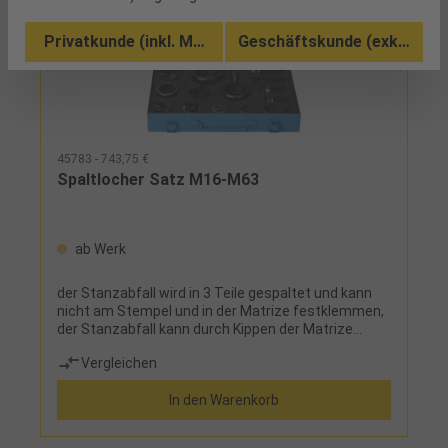
Privatkunde (inkl. MwSt.)
Geschäftskunde (exkl. MwSt
45783 - 743,75 €
Spaltlocher Satz M16-M63
ab Werk
der Stanzabfall wird in 3 Teile gespaltet und kann
nicht am Stempel und in der Matrize festklemmen,
der Stanzabfall kann durch Kippen der Matrize
einfach entfernt werdenLieferumfang:7 Spalt-
Vergleichen
Locher Ø 16,5 mm = M16; 20,5 mm = M20; 25,5 mm
= M25; 32,5 mm = M32; 40,5 mm = M40; 50,5 mm =
In den Warenkorb
M50; 63,5 mm = M63 mit Kugellager-Schrauben,
Schraubenloch-Stufenbohrer, im Stahlblechkoffer