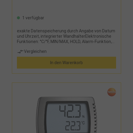
1 verfügbar
exakte Datenspeicherung durch Angabe von Datum
und Uhrzeit, integrierter WandhalterElektronische
Funktionen: °C/°F, MIN/MAX, HOLD, Alarm-Funktion,
Datenübertragung, Langzeitmessung,
Vergleichen
Echtzeitstempel,
DiebstahlsicherungLieferumfang:Messgerät,
In den Warenkorb
Lithium-Batterie 14250, Wandhalterung, PC-
Software, USB-Kabel und
KunststoffboxFehlergrenze:Temperatur +/- 1 °C
(-10 bis +40 °C) Luftfeuchte +/- 3 % (40-60 %)
Taupunktanzeige +/- 2 °C (@ 25 °C, 40-100 % rel. F.)