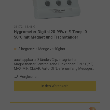
36172 - 15,41 €
Hygrometer Digital 20-99% r. F. Temp. 0-
50°C mit Magnet und Tischständer
3 begrenzte Menge verfügbar
ausklappbarer Ständer/Clip, integrierter
MagnethalterElektronische Funktionen: EIN, ° C/° F,
MAX-MIN, CLEAR, Auto-OffLieferumfang:Messgerät
und Micro-BatterieFehlergrenze:Temperatur +/- 1
Vergleichen
°C Luftfeuchte +/- 5 % rel. F.
In den Warenkorb