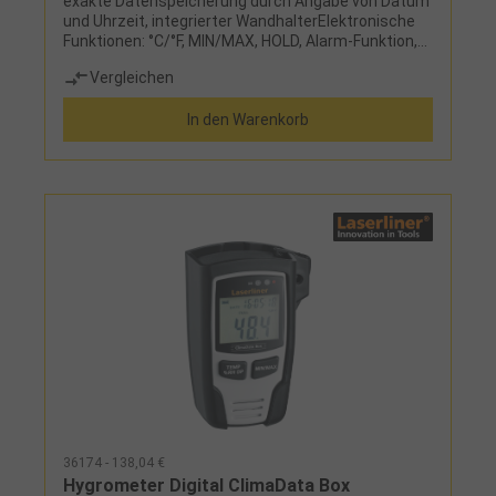
exakte Datenspeicherung durch Angabe von Datum
und Uhrzeit, integrierter WandhalterElektronische
Funktionen: °C/°F, MIN/MAX, HOLD, Alarm-Funktion,
Datenübertragung, Langzeitmessung,
Vergleichen
EchtzeitstempelLieferumfang:Messgerät, Lithium-
Batterie 14250, Schutzkappe, Wandhalterung, PC-
In den Warenkorb
Software und
KunststoffboxFehlergrenze:Temperatur +/- 1 °C
(-10 bis +40 °C) Luftfeuchte +/- 3 % (40-60 %)
36174 - 138,04 €
Hygrometer Digital ClimaData Box