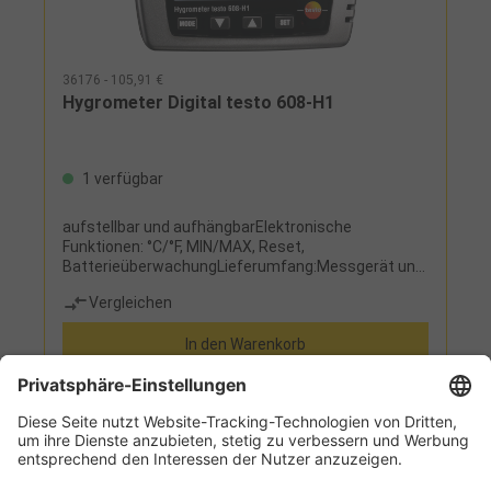
36176 - 105,91 €
Hygrometer Digital testo 608-H1
1 verfügbar
aufstellbar und aufhängbarElektronische
Funktionen: °C/°F, MIN/MAX, Reset,
BatterieüberwachungLieferumfang:Messgerät und
Block-BatterieFehlergrenze:Temperatur +/- 0,5 °C
Vergleichen
(bei 25 °C) Luftfeuchte +/- 3 % (10-95 %)
In den Warenkorb