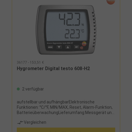
36177 - 153,51 €
Hygrometer Digital testo 608-H2
2 verfügbar
aufstellbar und aufhängbarElektronische
Funktionen: °C/°F, MIN/MAX, Reset, Alarm-Funktion,
BatterieüberwachungLieferumfang:Messgerät und
Block-BatterieFehlergrenze:Temperatur +/- 0,5 °C
Vergleichen
(bei 25 °C) Luftfeuchte +/- 2 % (2-98 %)