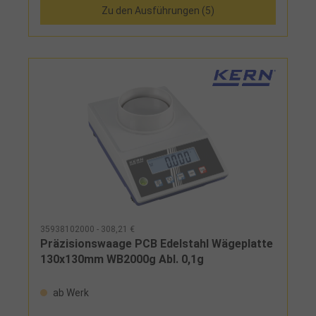
Zu den Ausführungen (5)
Display 28 mm, Variante 4 und 5 als
Zweibereichswaage (Dual Range = schaltet sich
automatisch in den nächstgrößeren Wägebereich
und Ablesbarkeit um)Elektronische Funktionen:
EIN/AUS, UNIT, CAL extern, TARE, Data-HOLD, Auto-
OffKranwaagen niemals über die angegebene
Höchstlast hinaus
belasten!Lieferumfang:Kranwaage, 4 Mignon-
Batterien, Fernbedienung, Einhängeöse,
Einhängehaken
35938102000 - 308,21 €
Präzisionswaage PCB Edelstahl Wägeplatte
130x130mm WB2000g Abl. 0,1g
ab Werk