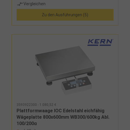
Vergleichen
Ziffernhöhe 30 mm, Dreibereichswaage (Triple
Range = schaltet sich automatisch in den
Zu den Ausführungen (5)
nächstgrößeren Wägebereich und Ablesbarkeit
um), Stromversorgung erfolgt über
wiederaufladbare Batterie (intern) und
NetzteilLieferumfang:Kranwaage, Fernbedienung,
Einhängeöse
3593922300 - 1.080,52 €
Plattformwaage IOC Edelstahl eichfähig
Wägeplatte 800x600mm WB300/600kg Abl.
100/200g