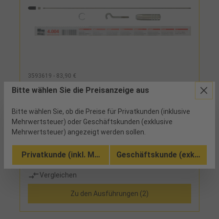
3593619 - 83,90 €
Druckkraft Satz PESOLA® Macro Bausatz
Bitte wählen Sie die Preisanzeige aus
für Federwaagen von 5kg bis 50kg
Bitte wählen Sie, ob die Preise für Privatkunden (inklusive
ab Werk
Mehrwertsteuer) oder Geschäftskunden (exklusive
Mehrwertsteuer) angezeigt werden sollen.
Bausatz zum Umbau von Präzisions-Federwaagen
zu einem Druckkraftmesser = zwei Funktionen in
Privatkunde (inkl. MwSt.)
Geschäftskunde (exkl. MwSt
einem: Zug- und
DruckkraftmessungLieferumfang:Druckstab,
Vergleichen
Hakenschraube mit Griff und Zubehör
Zu den Ausführungen (2)