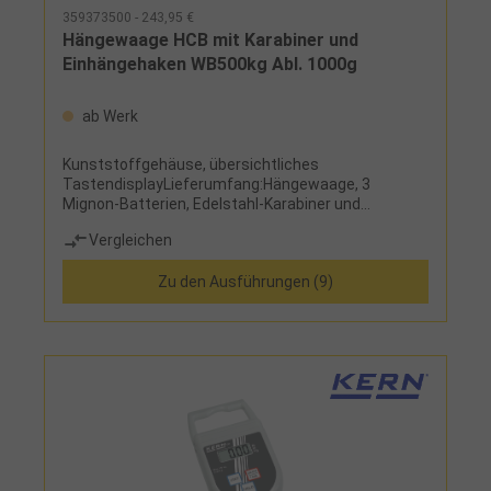
359373500 - 243,95 €
Hängewaage HCB mit Karabiner und
Einhängehaken WB500kg Abl. 1000g
ab Werk
Kunststoffgehäuse, übersichtliches
TastendisplayLieferumfang:Hängewaage, 3
Mignon-Batterien, Edelstahl-Karabiner und
Einhängehaken (serienmäßig nur für Wägebereich
Vergleichen
bis 200 kg)
Zu den Ausführungen (9)