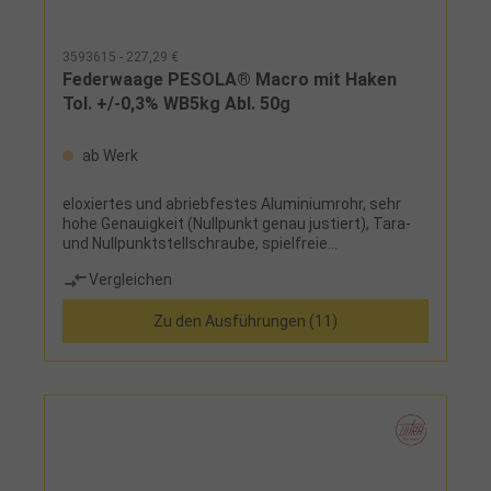
3593615 - 227,29 €
Federwaage PESOLA® Macro mit Haken
Tol. +/-0,3% WB5kg Abl. 50g
ab Werk
eloxiertes und abriebfestes Aluminiumrohr, sehr
hohe Genauigkeit (Nullpunkt genau justiert), Tara-
und Nullpunktstellschraube, spielfreie
Federlagerung mit höchstpräziser Justierung,
Vergleichen
ermüdungsfreie Feder, obere und untere
Aufhängung um 360°
Zu den Ausführungen (11)
drehbarLieferumfang:Federwaage und Etui