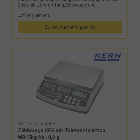
EdelstahlLieferumfang:Zählwaage und
Schutzhaube
Vergleichen
Zu den Ausführungen (6)
359378115 - 434,35 €
Zählwaage CFS mit Toleranzfunktion
WB15kg Abl. 0,2 g