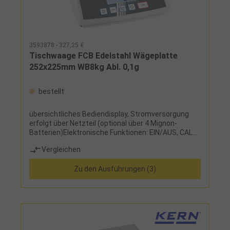
3593878 - 327,25 €
Tischwaage FCB Edelstahl Wägeplatte
252x225mm WB8kg Abl. 0,1g
bestellt
übersichtliches Bediendisplay, Stromversorgung
erfolgt über Netzteil (optional über 4 Mignon-
Batterien)Elektronische Funktionen: EIN/AUS, CAL
extern, UNIT, MOVE, TARE, PRE-TARE, PCS, REZ,
Vergleichen
PERCENT, Auto-OffOptional: wiederaufladbare
Batterie (intern), Schnittstellenadapter (RS 232,
Zu den Ausführungen (3)
Bluetooth®, Ethernet, USB-Device, WLAN),
Software Balance Connection und EasyTouch
Applikationssoftware auf Anfrage
lieferbarLieferumfang: Tischwaage und
Schutzhaube