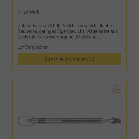
ab Werk
Zählauflösung 75.000 Punkte, kompakte, flache
Bauweise, geringes Eigengewicht, Wägeplatte aus
Edelstahl, Stromversorgung erfolgt über
NetzteilElektronische Funktionen:Tastenblock:
Vergleichen
gewünschte Referenzstückzahlen und bekannte
Referenzgewichte sind programmierbarAnzeige:
Zu den Ausführungen (3)
Gewichtsanzeige, Referenzgewicht,
Gesamtstückzahl, Artikelspeicherplatz (PLU) für
100 Artikel, EIN/AUS, CAL extern, TARE, TOL
(akustisch und optisch), PRESET, PCS, Fill-to-
Target, Zweitwaagenschnittstelle (z.B. für weitere
Wägebrücke)Optional: wiederaufladbare Batterie
(intern), Y-Kabel (zum parallelen Anschluss von
zwei Endgeräten an die RS 232-Schnittstelle) auf
Anfrage lieferbarLieferumfang:Zählwaage und
Schutzhaube