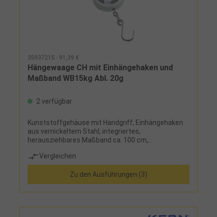
35937215 - 91,39 €
Hängewaage CH mit Einhängehaken und
Maßband WB15kg Abl. 20g
2 verfügbar
Kunststoffgehäuse mit Handgriff, Einhängehaken
aus vernickeltem Stahl, integriertes,
herausziehbares Maßband ca. 100 cm,
übersichtliches TastendisplayElektronische
Vergleichen
Funktionen: EIN/AUS, CAL extern, UNIT, MOVE, TARE,
Peak-HOLD, Multi-Data-HOLD, Auto-OffOptional:
Zu den Ausführungen (3)
Taraschale mit Haltebügel auf Anfrage
lieferbarHängewaagen niemals über die
angegebene Höchstlast hinaus
belasten!Lieferumfang:Hängewaage, Block-
Batterie, Einhängehaken