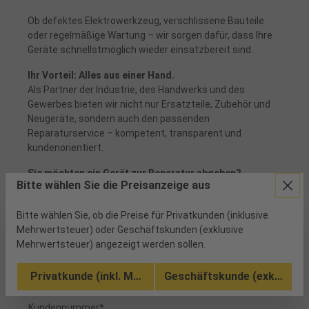
Ob defektes Elektrowerkzeug, verschlissene Bauteile
oder regelmäßige Wartung – wir sorgen dafür, dass Ihre
Geräte schnellstmöglich wieder einsatzbereit sind.
Ihr Vorteil: Alles aus einer Hand.
Als Partner der Industrie, des Handwerks und des
Gewerbes bieten wir nicht nur Ersatzteile, Zubehör und
Neugeräte, sondern auch den passenden
Reparaturservice – kompetent, transparent und
kundenorientiert.
Sie möchten ein Gerät zur Reparatur abgeben?
Bitte wählen Sie die Preisanzeige aus
Unser Serviceteam steht Ihnen telefonisch, per E-Mail
oder vor Ort zur Verfügung. Sprechen Sie uns an – wir
Bitte wählen Sie, ob die Preise für Privatkunden (inklusive
beraten Sie gern!
Mehrwertsteuer) oder Geschäftskunden (exklusive
Mehrwertsteuer) angezeigt werden sollen.
Reparaturanfrage
Privatkunde (inkl. MwSt.)
Geschäftskunde (exkl. MwSt
Kundennummer*