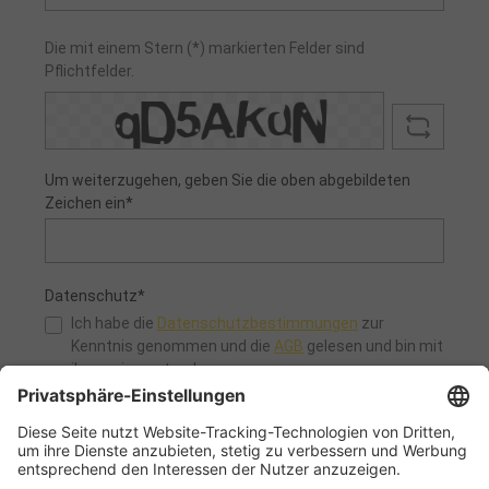
Die mit einem Stern (*) markierten Felder sind
Pflichtfelder.
Um weiterzugehen, geben Sie die oben abgebildeten
Zeichen ein*
Datenschutz*
Ich habe die
Datenschutzbestimmungen
zur
Kenntnis genommen und die
AGB
gelesen und bin mit
ihnen einverstanden.
Absenden