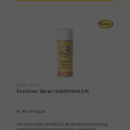
82215 - 5,71 €
Rostlöser Spray rückfettend 0,4l
48 verfügbar
mit Schutzfilm und MoS2 als Notlaufschmierung,
rückfettend, extrem kriechfähig, säurefrei,