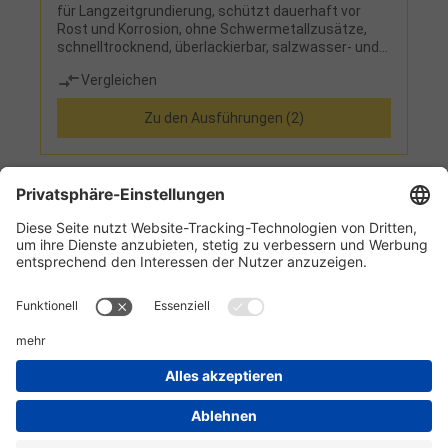
für Langzeitgrundierung, schützt dauerhaft vor
Rost und Korrosion, ohne Schwermetallzusätze,
schnelltrocknend, überlackierbar, salzwasser- und
abriebfest
Vergleichen
Zu den Ausführungen (2)
1
2
Informationen
Kundenservice
Technikzentrum