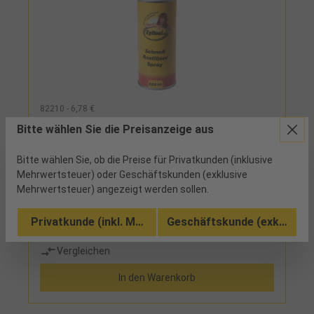
82210 - 6,78 €
Schnell Rostlöser Spray 0,4l
Bitte wählen Sie die Preisanzeige aus
Bitte wählen Sie, ob die Preise für Privatkunden (inklusive
55 verfügbar
Mehrwertsteuer) oder Geschäftskunden (exklusive
Mehrwertsteuer) angezeigt werden sollen.
durch Kälteeffekt sehr schnelle Lösung von
zusammengerosteten Verbindungen, extrem
Privatkunde (inkl. MwSt.)
Geschäftskunde (exkl. MwSt
kriechfähig, säurefrei, silikonfrei
Vergleichen
In den Warenkorb