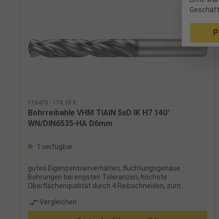
Geschäft
P
118476 - 178,38 €
Bohrreibahle VHM TiAlN 5xD IK H7 140°
WN/DIN6535-HA D6mm
1 verfügbar
gutes Eigenzentrierverhalten, fluchtungsgenaue
Bohrungen bei engsten Toleranzen, höchste
Oberflächenqualität durch 4 Reibschneiden, zum
Herstellen von Bohrungen im Toleranzfeld H7, Bohren
Vergleichen
und Reiben in einem Arbeitsgang