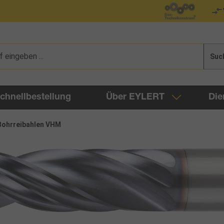
Suc
chnellbestellung
Über EYLERT
Die
Bohrreibahlen VHM