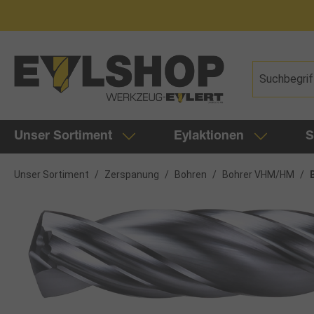
springen
Zur Hauptnavigation springen
Unser Sortiment
Eylaktionen
S
Unser Sortiment
/
Zerspanung
/
Bohren
/
Bohrer VHM/HM
/