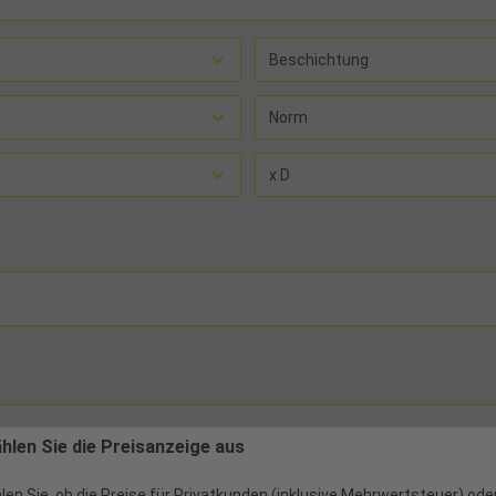
Beschichtung
Norm
x D
ählen Sie die Preisanzeige aus
len Sie, ob die Preise für Privatkunden (inklusive Mehrwertsteuer) ode