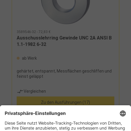
3589546-32 - 72,83 €
Ausschusslehrring Gewinde UNC 2A ANSI B
1.1-1982 6-32
ab Werk
gehärtet, entspannt, Messflächen geschliffen und
feinst geläppt
Vergleichen
Zu den Ausführungen (17)