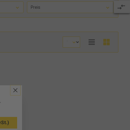
Preis
r
St.)