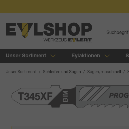
springen
Zur Hauptnavigation springen
Unser Sortiment
Eylaktionen
S
Unser Sortiment
/
Schleifen und Sägen
/
Sägen, maschinell
/