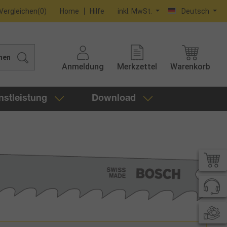
Vergleichen
(
0
)
Home
Hilfe
inkl. MwSt.
Deutsch
hen
Anmeldung
Merkzettel
Warenkorb
nstleistung
Download