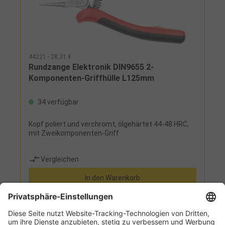
44221 - 28,31 €
Rundzange Elektronik DIN9655 2-
Komponenten-Griffhülle L125mm
34 verfügbar
Kopf poliert und verchromt, ölgehärtet 44-48 HRC,
mit Zweikomponenten-Griff
Vergleichen
In den Warenkorb