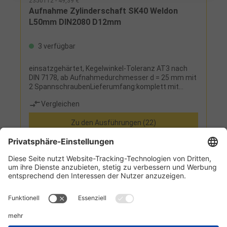
2350112 - 49,39 €
Aufnahme Zylinderschaft SK40 Weldon
L50mm DIN2080 D12mm
3 verfügbar
einsatzgehärtet, Kegelwinkel-Toleranz AT3 nach
DIN 7178, ab Aufnahmedurchmesser d = 25 mm mit
2 SpannschraubenLieferumfang:komplett mit
Spannschraube
Vergleichen
Zu den Ausführungen (22)
Informationen