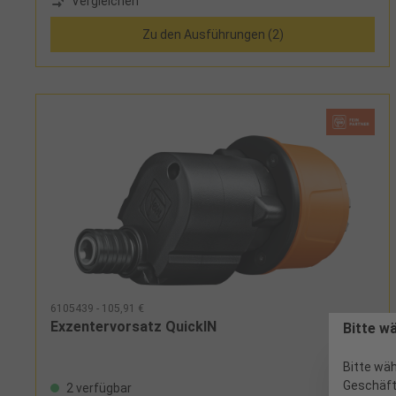
Vergleichen
über BitEinsatz: für alle Fein Akku-Schrauber mit QuickIN-
Aufnahme
Zu den Ausführungen (2)
6105439 - 105,91 €
Exzentervorsatz QuickIN
Bitte w
Bitte wäh
Geschäft
2 verfügbar