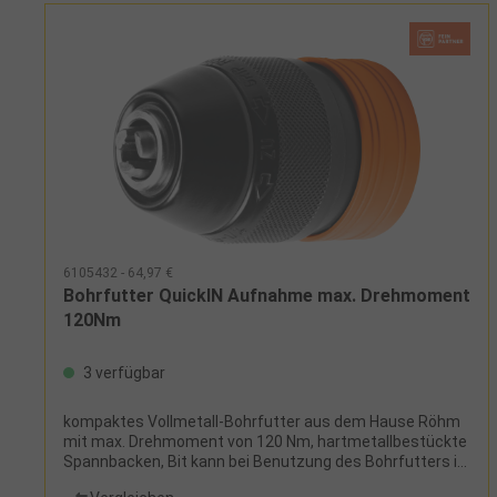
6105432 - 64,97 €
Bohrfutter QuickIN Aufnahme max. Drehmoment
120Nm
3 verfügbar
kompaktes Vollmetall-Bohrfutter aus dem Hause Röhm
mit max. Drehmoment von 120 Nm, hartmetallbestückte
Spannbacken, Bit kann bei Benutzung des Bohrfutters in
der Antriebswelle verbleiben, Bohrfutter schiebt sich