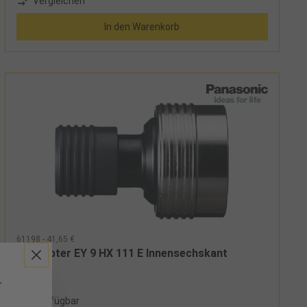
Vergleichen
mm bis 28 mm auf Anfrage lieferbar Einsatz: für alle Fein
Akku-Schrauber mit QuickIN-Aufnahme
In den Warenkorb
61198 - 41,65 €
Bitadapter EY 9 HX 111 E Innensechskant
r
7 verfügbar