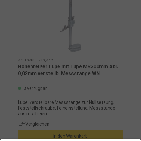
32918300 - 218,37 €
Höhenreißer Lupe mit Lupe MB300mm Abl.
0,02mm verstellb. Messstange WN
3 verfügbar
Lupe, verstellbare Messstange zur Nullsetzung,
Feststellschraube, Feineinstellung, Messstange
aus rostfreiem
StahlLieferumfang:auswechselbare,
Vergleichen
hartmetallbestückte Anreißnadel
In den Warenkorb