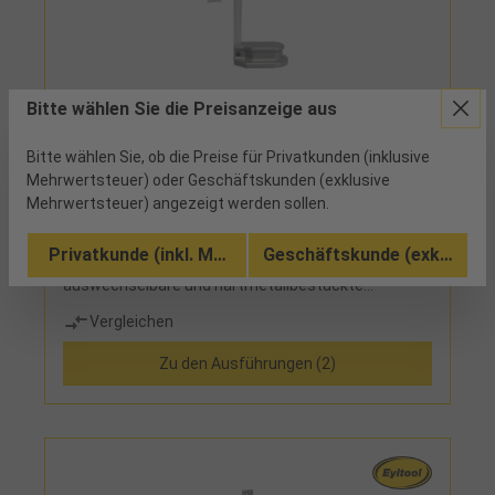
32921300 - 109,00 €
Bitte wählen Sie die Preisanzeige aus
Höhenreißer Abl. 0,05mm MB300mm
Bitte wählen Sie, ob die Preise für Privatkunden (inklusive
Mehrwertsteuer) oder Geschäftskunden (exklusive
1 verfügbar
Mehrwertsteuer) angezeigt werden sollen.
Feststellschraube, Feineinstellung, Messstange
Privatkunde (inkl. MwSt.)
Geschäftskunde (exkl. MwSt
aus rostfreiem StahlLieferumfang:Messgerät,
auswechselbare und hartmetallbestückte
Anreißnadel
Vergleichen
Zu den Ausführungen (2)