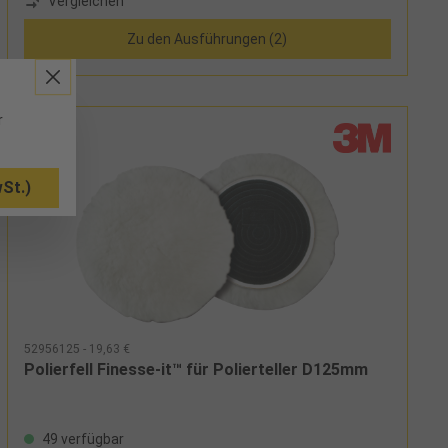
Vergleichen
Zu den Ausführungen (2)
r
St.)
52956125 - 19,63 €
Polierfell Finesse-it™ für Polierteller D125mm
49 verfügbar