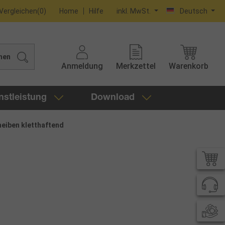
Vergleichen
(
0
)
Home
Hilfe
inkl. MwSt.
Deutsch
hen
Anmeldung
Merkzettel
Warenkorb
nstleistung
Download
heiben kletthaftend