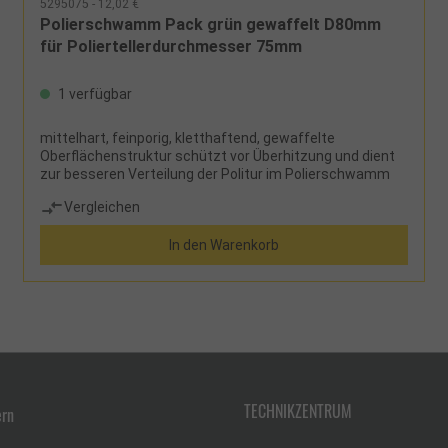
5295075 - 12,02 €
Polierschwamm Pack grün gewaffelt D80mm
für Poliertellerdurchmesser 75mm
1 verfügbar
mittelhart, feinporig, kletthaftend, gewaffelte
Oberflächenstruktur schützt vor Überhitzung und dient
zur besseren Verteilung der Politur im Polierschwamm
Vergleichen
In den Warenkorb
TECHNIKZENTRUM
ern