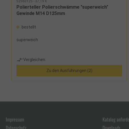
52960125 - 37,19 €
Polierteller Polierschwämme "superweich"
Gewinde M14 D125mm
bestellt
superweich
Vergleichen
Zu den Ausführungen (2)
Impressum
Katalog anford
Datenschutz
Downloads