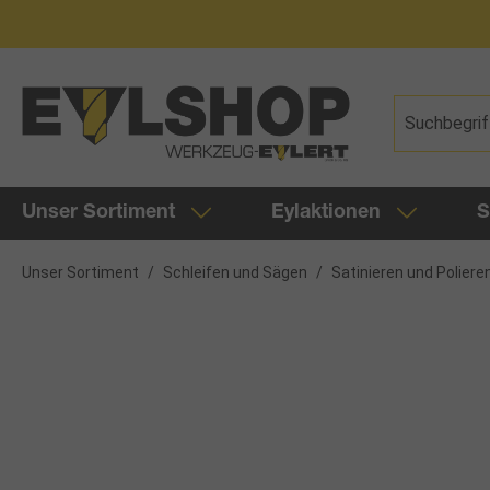
springen
Zur Hauptnavigation springen
Unser Sortiment
Eylaktionen
S
Unser Sortiment
/
Schleifen und Sägen
/
Satinieren und Poliere