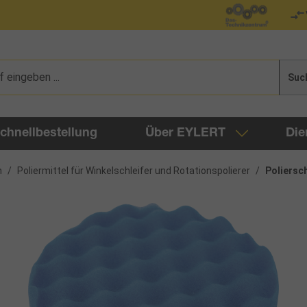
Suc
chnellbestellung
Über EYLERT
Die
n
/
Poliermittel für Winkelschleifer und Rotationspolierer
/
Poliersc