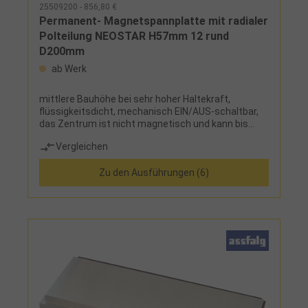
25509200 - 856,80 €
Permanent- Magnetspannplatte mit radialer
Polteilung NEOSTAR H57mm 12 rund
D200mm
ab Werk
mittlere Bauhöhe bei sehr hoher Haltekraft,
flüssigkeitsdicht, mechanisch EIN/AUS-schaltbar,
das Zentrum ist nicht magnetisch und kann bis
max. Maß "C" durchgebohrt werden, Werkstücke
Vergleichen
können spannungsfrei und schnell gespannt
werden, Rundum- Bearbeitung, zentrische
Zu den Ausführungen (6)
Durchgangsbohrung kann eingearbeitet werden,
geringe Eindringtiefe der Magnetkraft (ca.10 mm),
da flaches MagnetfeldHinweis:- Das Maß C ist eine
Zirkaangabe. - Andere Abmessungen auf Anfrage!