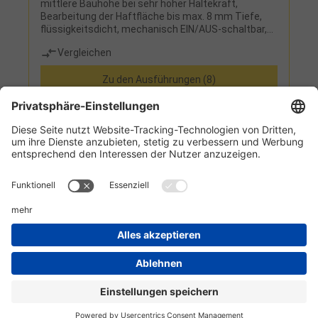
mittlere Bauhöhe bei sehr hoher Haltekraft,
Bearbeitung der Haftfläche bis max. 8 mm Tiefe,
flüssigkeitsdicht, mechanisch EIN/AUS-schaltbar,
Werkstücke können spannungsfrei und schnell
Vergleichen
gespannt werden, Fünf-Seiten-Bearbeitung, geringe
Eindringtiefe der Magnetkraft (ca.10 mm), da
Zu den Ausführungen (8)
flaches Magnetfeld durch kleine
PolteilungHinweis:Das Maß C ist eine Zirkaangabe.
Informationen
Kundenservice
Technikzentrum
Werkzeug-Eylert GmbH & Co. KG • F.-O.-Schimmel-Str. 3 • 09120 Chemnitz