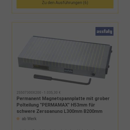
Zu den Ausführungen (6)
Magnetkraft (ca. 10 mm), da flaches Magnetfeld
25507300X200 - 1.035,30 €
Permanent Magnetspannplatte mit grober
Polteilung "PERMAMAX" H53mm für
schwere Zerspanung L300mm B200mm
ab Werk