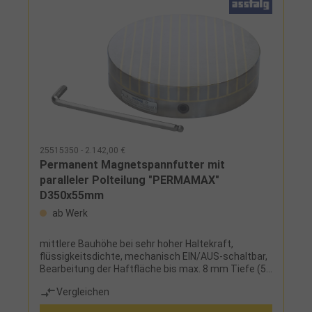
25515350 - 2.142,00 €
Permanent Magnetspannfutter mit
paralleler Polteilung "PERMAMAX"
D350x55mm
ab Werk
mittlere Bauhöhe bei sehr hoher Haltekraft,
flüssigkeitsdichte, mechanisch EIN/AUS-schaltbar,
Bearbeitung der Haftfläche bis max. 8 mm Tiefe (5
mm bei D < 130 mm), Werkstücke können
Vergleichen
spannungsfrei und schnell gespannt werden,
Rundum-Bearbeitung, geringe Eindringtiefe der