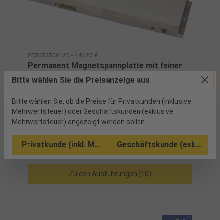
25505250X125 - 446,25 €
Permanent Magnetspannplatte mit feiner
Polteilung MICROFINE für Schleifarbeiten
Bitte wählen Sie die Preisanzeige aus
H48mm L250mm B125mm
ab Werk
Bitte wählen Sie, ob die Preise für Privatkunden (inklusive
Mehrwertsteuer) oder Geschäftskunden (exklusive
niedrige Bauhöhe bei hoher Haltekraft, Bearbeitung
Mehrwertsteuer) angezeigt werden sollen.
der Haftfläche bis max. 8 mm Tiefe,
flüssigkeitsdicht, mechanisch EIN/AUS-schaltbar,
Privatkunde (inkl. MwSt.)
Geschäftskunde (exkl. MwSt
Werkstücke können spannungsfrei und schnell
Vergleichen
gespannt werden, Fünf-Seiten-Bearbeitung, geringe
Eindringtiefe der Magnetkraft, da flaches
Zu den Ausführungen (10)
Magnetfeld durch kleine PolteilungHinweis:Das Maß
C ist eine Zirkaangabe.