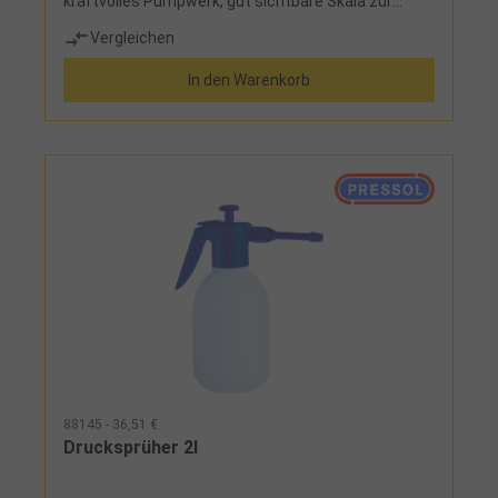
kraftvolles Pumpwerk, gut sichtbare Skala zur
Füllstandskontrolle, Farbkennzeichnung am
Vergleichen
Pumpenkopf zur eindeutigen Medienzuordnung,
ergonomischer HandgriffEinsatz: Aceton,
In den Warenkorb
Montagereiniger, dünnflüssige Mineraltöle,
Kaltreiniger, Verdünnung, Silikonentferner,
Isopropylalkohol
88145 - 36,51 €
Drucksprüher 2l