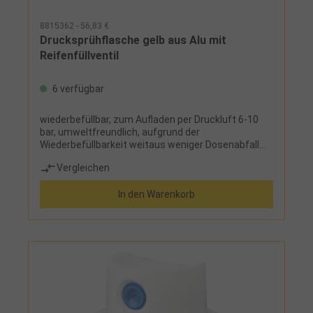
8815362 - 56,83 €
Drucksprühflasche gelb aus Alu mit
Reifenfüllventil
6 verfügbar
wiederbefüllbar, zum Aufladen per Druckluft 6-10
bar, umweltfreundlich, aufgrund der
Wiederbefüllbarkeit weitaus weniger Dosenabfall
Ventil seitlich am Flaschenhals, für manuelle
Vergleichen
Befüllung mit ReifenfüllventilLieferumfang:
Drucksprühflasche, 2 Tellerventile und 4 Sprühköpfe
In den Warenkorb