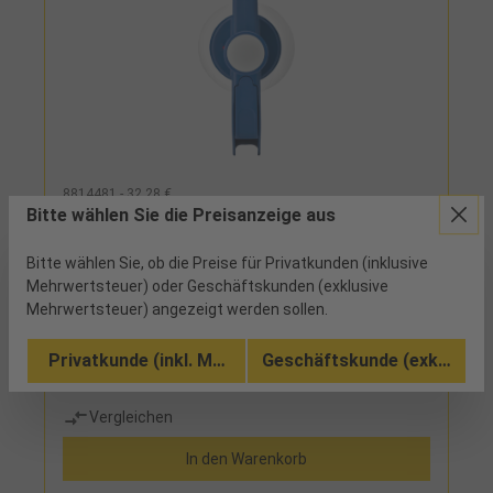
8814481 - 32,28 €
Bitte wählen Sie die Preisanzeige aus
Drucksprühflasche 1l "SprayFixx" Typ
Classic grau
Bitte wählen Sie, ob die Preise für Privatkunden (inklusive
Mehrwertsteuer) oder Geschäftskunden (exklusive
1 begrenzte Menge verfügbar
Mehrwertsteuer) angezeigt werden sollen.
mit hochwertiger Viton-Dichtung FKM, manueller
Privatkunde (inkl. MwSt.)
Geschäftskunde (exkl. MwSt
Druckaufbau, Sicherheitsventil, kraftvolles
Pumpwerk, ergonomischer Handgriff Einsatz:
dünnflüssige Mineralöle, Rostschutz,
Vergleichen
Korrosionsschutz, Imprägnierung, Kontaktspray,
Schalöl, Wasser
In den Warenkorb