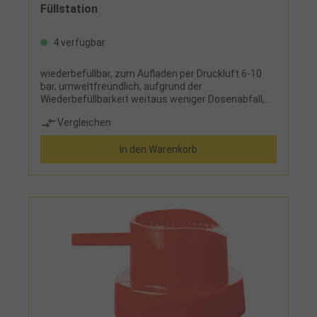
Füllstation
4 verfügbar
wiederbefüllbar, zum Aufladen per Druckluft 6-10
bar, umweltfreundlich, aufgrund der
Wiederbefüllbarkeit weitaus weniger Dosenabfall,
Füllmenge 400 ml Medium und 200 ml Druckluft
Vergleichen
Bodenventil ohne Gewinde, für Füllstation (Art.-Nr.
881533)Lieferumfang: Drucksprühflasche, 2
In den Warenkorb
Tellerventile und 4 Sprühköpfe