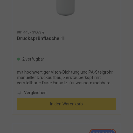
881445 - 39,63 €
Drucksprühflasche 1l
2 verfügbar
mit hochwertiger Viton-Dichtung und PA-Steigrohr,
manueller Druckaufbau, Zerstäuberkopf mit
verstellbarer Düse Einsatz: für wassermischbare
Reiniger und Reiniger wie z. B. Montagereiniger,
Vergleichen
Isopropylalkohol, Desinfektion, Kaltreiniger, leichte
Lösemittel, nicht geeignet für Reiniger mit Aceton,
In den Warenkorb
Säure, Ethylacetat oder Butanon