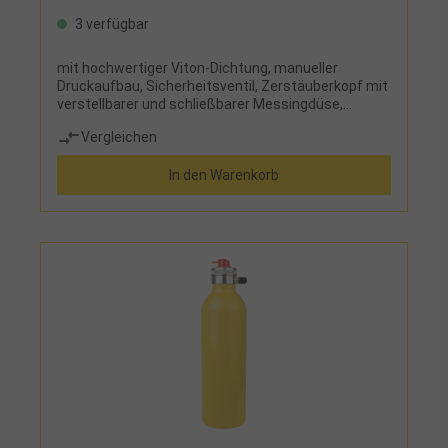
3 verfügbar
mit hochwertiger Viton-Dichtung, manueller
Druckaufbau, Sicherheitsventil, Zerstäuberkopf mit
verstellbarer und schließbarer Messingdüse,
formstabil bis 10 barstarre
Vergleichen
ZerstäuberdüseEinsatz:für die Maschinen- und
Fahrzeugreinigung, Versprühen von Schalöl,
In den Warenkorb
Desinfektions- und Pflanzenschutzmittel, nicht
geeignet für Aceton, Glykol, Ammoniak,
Montagereiniger und Säuren