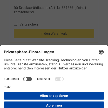
für Drucksprühflasche (Art.-Nr. 881536...)feinst
zerstäubend
Vergleichen
In den Warenkorb
1
2
3
Informationen
Kundenservice
Technikzentrum