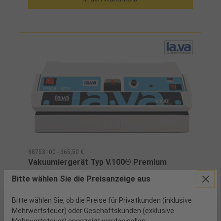
durch herausnehmbaren Flüssigkeitsabscheider
verhindertLieferumfang:Vakuumiergerät,
Absaugvorrichtung und Beutelstarterset
88753100 - 365,50 €
Vakuumiergerät Typ V.100® Premium
Bitte wählen Sie die Preisanzeige aus
ab Werk
Bitte wählen Sie, ob die Preise für Privatkunden (inklusive
Mehrwertsteuer) oder Geschäftskunden (exklusive
leistungsstark durch Lava-Turbo-Pumpsystem