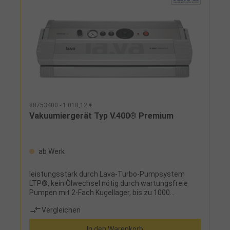
88753400 - 1.018,12 €
Vakuumiergerät Typ V.400® Premium
ab Werk
leistungsstark durch Lava-Turbo-Pumpsystem
LTP®, kein Ölwechsel nötig durch wartungsfreie
Pumpen mit 2-Fach Kugellager, bis zu 1000
Vakuumvorgänge hintereinander ohne Überhitzung,
Vergleichen
die Schweißzeit ist stufenlos regulierbar, schnelles
Arbeiten dank des patentierten Lava-Close-
In den Warenkorb
Systems LCS®, das Eindringen von Flüssigkeit wird