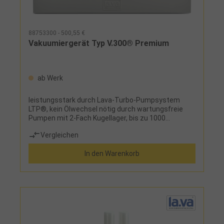
88753300 - 500,55 €
Vakuumiergerät Typ V.300® Premium
ab Werk
leistungsstark durch Lava-Turbo-Pumpsystem
LTP®, kein Ölwechsel nötig durch wartungsfreie
Pumpen mit 2-Fach Kugellager, bis zu 1000
Vakuumvorgänge hintereinander ohne Überhitzung,
Vergleichen
die Schweißzeit ist stufenlos regulierbar, schnelles
Arbeiten dank des patentierten Lava-Close-
In den Warenkorb
Systems LCS®, das Eindringen von Flüssigkeit wird
durch herausnehmbaren Flüssigkeitsabscheider
verhindertLieferumfang:Vakuumiergerät,
Absaugvorrichtung und Beutelstarterset