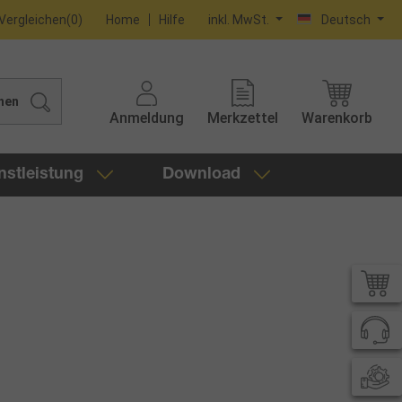
Vergleichen
(
0
)
Home
Hilfe
inkl. MwSt.
Deutsch
hen
Anmeldung
Merkzettel
Warenkorb
nstleistung
Download