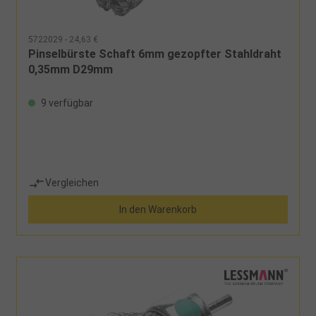
5722029 - 24,63 €
Pinselbürste Schaft 6mm gezopfter Stahldraht
0,35mm D29mm
9 verfügbar
Vergleichen
In den Warenkorb