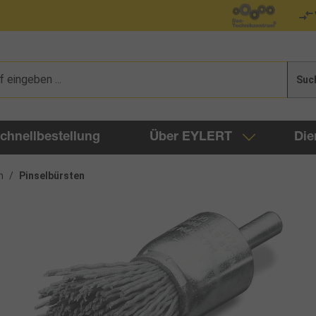
Suc
chnellbestellung
Über EYLERT
Die
n
/
Pinselbürsten