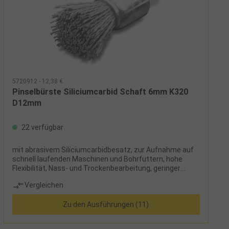
5720912 - 12,38 €
Pinselbürste Siliciumcarbid Schaft 6mm K320
D12mm
22 verfügbar
mit abrasivem Siliciumcarbidbesatz, zur Aufnahme auf
schnell laufenden Maschinen und Bohrfuttern, hohe
Flexibilität, Nass- und Trockenbearbeitung, geringer
Anpressdruck, geringe Wärmeentwicklung, hohe
Vergleichen
Standzeit, beständig gegen schwache Säuren und
Laugen, kein Zusetzen der Besatzfläche mit
Zu den Ausführungen (11)
Arbeitsrückständen