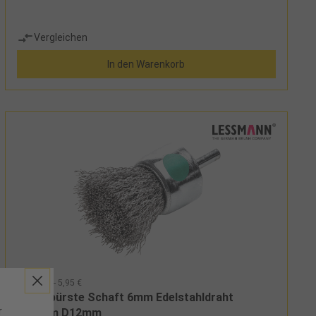
Vergleichen
In den Warenkorb
5722112 - 5,95 €
Pinselbürste Schaft 6mm Edelstahldraht
r
0,30mm D12mm