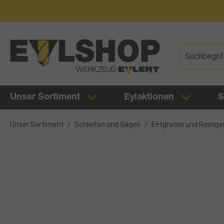
springen
Zur Hauptnavigation springen
Unser Sortiment
Eylaktionen
S
Unser Sortiment
/
Schleifen und Sägen
/
Entgraten und Reinige