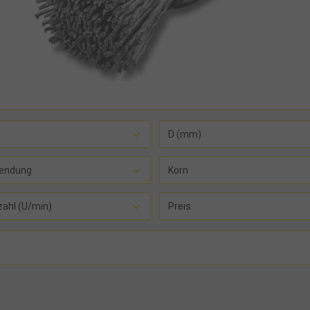
D (mm)
endung
Korn
zahl (U/min)
Preis