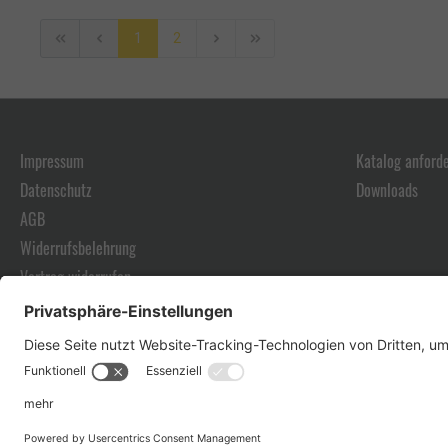
1
2
Impressum
Katalog anford
Datenschutz
Downloads
AGB
Widerrufsbelehrung
Vertrag widerrufen