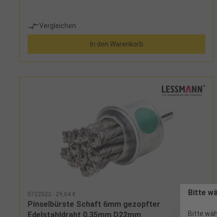
Vergleichen
In den Warenkorb
Bitte w
5722522 - 29,04 €
Pinselbürste Schaft 6mm gezopfter
Bitte wäh
Edelstahldraht 0,35mm D22mm