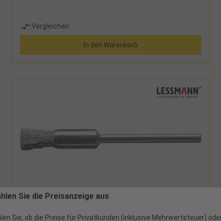
Vergleichen
In den Warenkorb
ählen Sie die Preisanzeige aus
572015 - 4,40 €
Pinselbürste Schaft 3,18mm Edelstahldraht
len Sie, ob die Preise für Privatkunden (inklusive Mehrwertsteuer) ode
gewellt 0,1mm D5mm