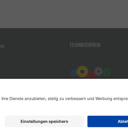
TECHNIKZENTRUM
ern
Werkzeug-Eylert GmbH & Co. KG • F.-O.-Schimmel-Str. 3 • 09120 Chemnitz