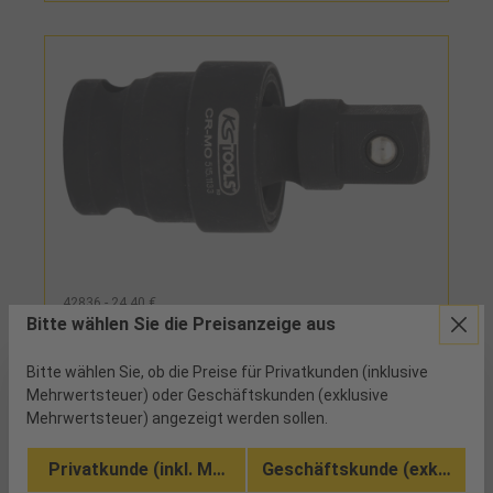
42836 - 24,40 €
Bitte wählen Sie die Preisanzeige aus
Kardangelenk Kraft 1/2" L68mm
Bitte wählen Sie, ob die Preise für Privatkunden (inklusive
Mehrwertsteuer) oder Geschäftskunden (exklusive
bestellt
Mehrwertsteuer) angezeigt werden sollen.
Kardangelenk mit Federung, Vierkantantrieb, mit
Privatkunde (inkl. MwSt.)
Geschäftskunde (exkl. MwSt
Kugelarretierung