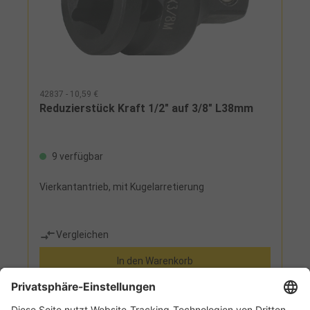
42837 - 10,59 €
Reduzierstück Kraft 1/2" auf 3/8" L38mm
9 verfügbar
Vierkantantrieb, mit Kugelarretierung
Vergleichen
In den Warenkorb