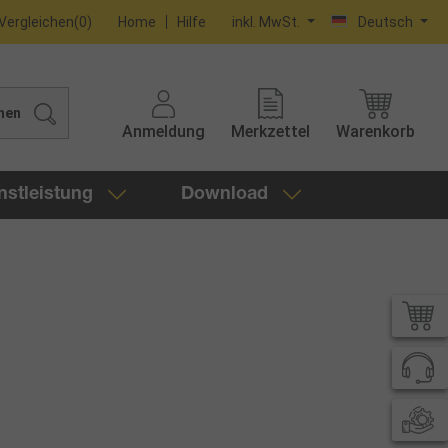
Vergleichen
(
0
)
Home
Hilfe
inkl. MwSt.
Deutsch
hen
Anmeldung
Merkzettel
Warenkorb
nstleistung
Download