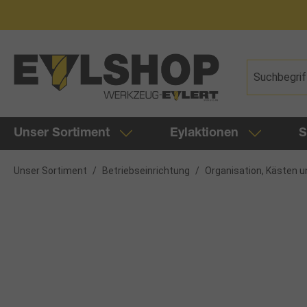
springen
Zur Hauptnavigation springen
Unser Sortiment
Eylaktionen
S
Unser Sortiment
/
Betriebseinrichtung
/
Organisation, Kästen u