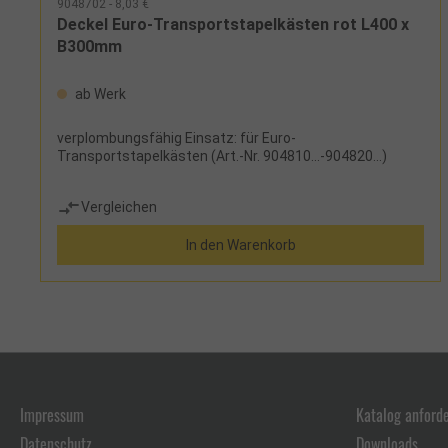
9048702 - 8,03 €
Deckel Euro-Transportstapelkästen rot L400 x
B300mm
ab Werk
verplombungsfähig Einsatz: für Euro-
Transportstapelkästen (Art.-Nr. 904810...-904820...)
Vergleichen
In den Warenkorb
Impressum
Katalog anford
Datenschutz
Downloads