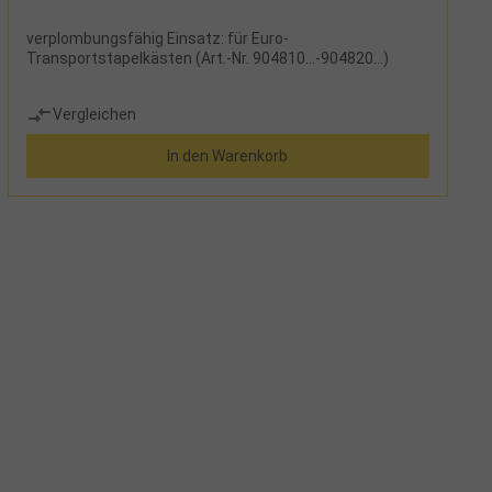
verplombungsfähig Einsatz: für Euro-
Transportstapelkästen (Art.-Nr. 904810...-904820...)
Vergleichen
In den Warenkorb