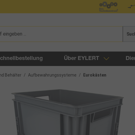
Suc
chnellbestellung
Über EYLERT
Die
nd Behälter
/
Aufbewahrungssysteme
/
Eurokästen