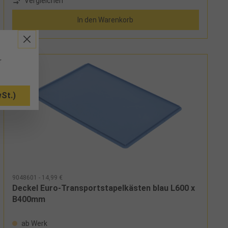
Vergleichen
In den Warenkorb
r
St.)
9048601 - 14,99 €
Deckel Euro-Transportstapelkästen blau L600 x
B400mm
ab Werk