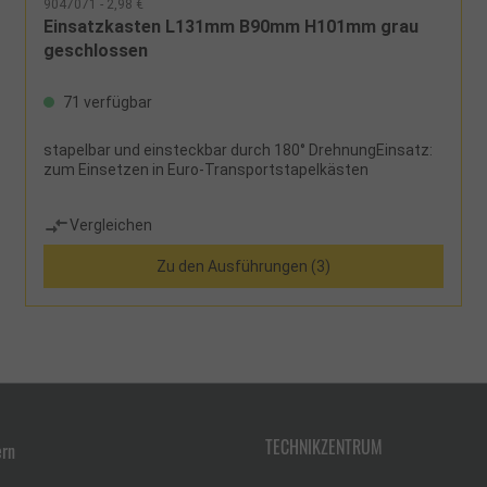
9047071 - 2,98 €
Einsatzkasten L131mm B90mm H101mm grau
geschlossen
71 verfügbar
stapelbar und einsteckbar durch 180° DrehnungEinsatz:
zum Einsetzen in Euro-Transportstapelkästen
Vergleichen
Zu den Ausführungen (3)
TECHNIKZENTRUM
ern