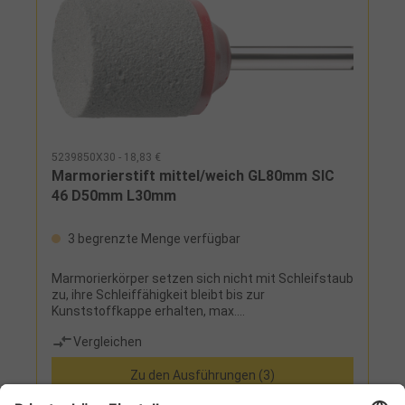
5239850X30 - 18,83 €
Marmorierstift mittel/weich GL80mm SIC
46 D50mm L30mm
3 begrenzte Menge verfügbar
Marmorierkörper setzen sich nicht mit Schleifstaub
zu, ihre Schleiffähigkeit bleibt bis zur
Kunststoffkappe erhalten, max.
Schleifgeschwindigkeit 10 m/s
Vergleichen
Zu den Ausführungen (3)