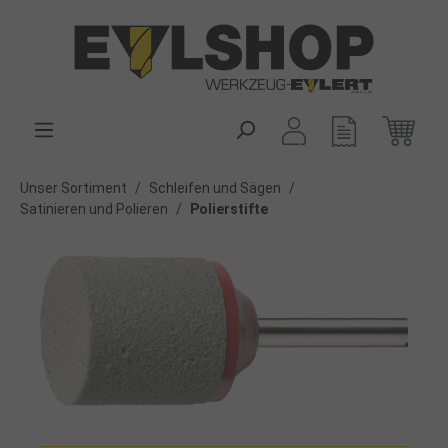
alt springen
Unser Sortiment
/
Schleifen und Sägen
/
Satinieren und Polieren
/
Polierstifte