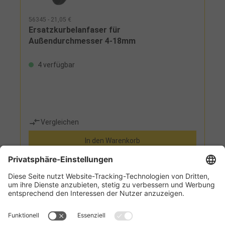
56345 - 21,05 €
Ersatzkurbelanfaser für
Außendurchmesser 4-18mm
4 verfügbar
Vergleichen
In den Warenkorb
Informationen