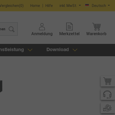
Vergleichen
(
0
)
Home
Hilfe
inkl. MwSt.
Deutsch
hen
Anmeldung
Merkzettel
Warenkorb
nstleistung
Download