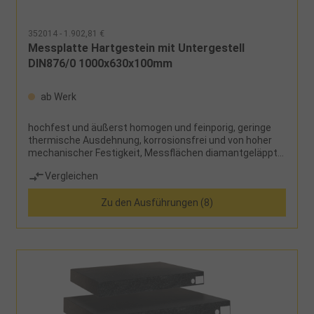
352014 - 1.902,81 €
Messplatte Hartgestein mit Untergestell
DIN876/0 1000x630x100mm
ab Werk
hochfest und äußerst homogen und feinporig, geringe
thermische Ausdehnung, korrosionsfrei und von hoher
mechanischer Festigkeit, Messflächen diamantgeläppt,
Außenkanten sichtgeschliffen, Rückseite feingesägt,
Vergleichen
Untergestell aus stabilem Vierkantrohr, mit Lagergarnitur
und Kippschutz Lieferumfang: Messplatte und
Zu den Ausführungen (8)
Untergestell