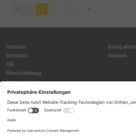
1
2
3
Impressum
Katalog anford
Datenschutz
Downloads
AGB
Widerrufsbelehrung
Vertrag widerrufen