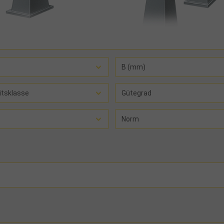
B (mm)
itsklasse
Gütegrad
Norm