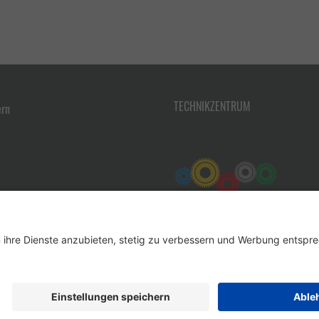
TECHNIKZENTRUM
ern
Werkzeug-Eylert GmbH & Co. KG • F.-O.-Schimmel-Str. 3 • 09120 Chemnitz