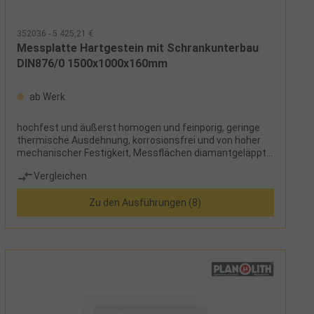
352036 - 5.425,21 €
Messplatte Hartgestein mit Schrankunterbau
DIN876/0 1500x1000x160mm
ab Werk
hochfest und äußerst homogen und feinporig, geringe
thermische Ausdehnung, korrosionsfrei und von hoher
mechanischer Festigkeit, Messflächen diamantgeläppt,
Außenkanten sichtgeschliffen, Rückseite feingesägt,
Vergleichen
Schrankunterbau aus stabilem Vierkantrohr mit Modul
aus 3 Schubladen, mit Lagergarnitur und Kippschutz,
Zu den Ausführungen (8)
Standfüße höhenverstellbarLieferumfang: Messplatte
und Schrankunterbau