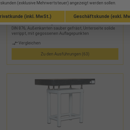
skunden (exklusive Mehrwertsteuer) angezeigt werden sollen.
ab Werk
rivatkunde (inkl. MwSt.)
Geschäftskunde (exkl. Mw
hohe Verschleißfestigkeit, Messfläche bearbeitet nach
DIN 876, Außenkanten sauber gefräst, Unterseite solide
verrippt, mit gegossenen Auflagepunkten
Vergleichen
Zu den Ausführungen (63)