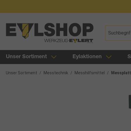
springen
Zur Hauptnavigation springen
Unser Sortiment
Eylaktionen
S
Unser Sortiment
/
Messtechnik
/
Messhilfsmittel
/
Messplatt