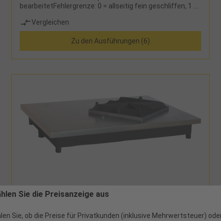
bearbeitetFehlergrenze: 0 = allseitig fein geschliffen, 1 =
allseitig geschliffen
Vergleichen
Zu den Ausführungen (6)
ählen Sie die Preisanzeige aus
351094 - 295,24 €
Anreiß-/Tuschierplatte DIN876/0 300x200mm
len Sie, ob die Preise für Privatkunden (inklusive Mehrwertsteuer) ode