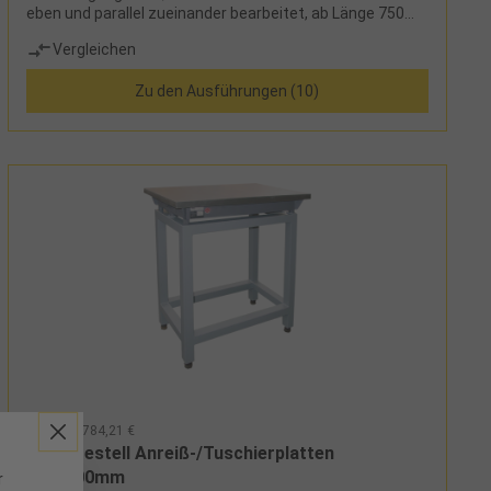
eben und parallel zueinander bearbeitet, ab Länge 750
mm mit zwei Handgriffen versehen
Vergleichen
Zu den Ausführungen (10)
351157 - 784,21 €
Untergestell Anreiß-/Tuschierplatten
800x500mm
r