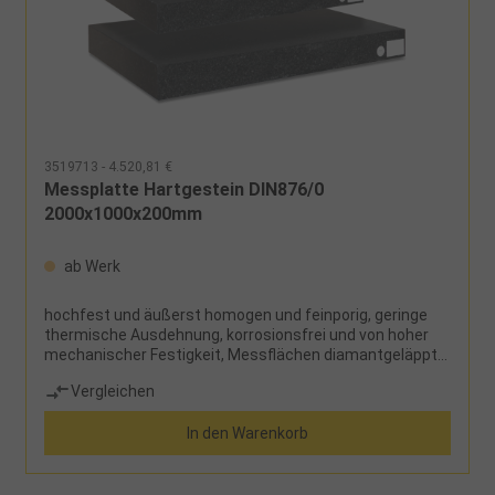
3519713 - 4.520,81 €
Messplatte Hartgestein DIN876/0
2000x1000x200mm
ab Werk
hochfest und äußerst homogen und feinporig, geringe
thermische Ausdehnung, korrosionsfrei und von hoher
mechanischer Festigkeit, Messflächen diamantgeläppt,
Außenkanten sichtgeschliffen, Rückseite
Vergleichen
feingesägtHinweis: Güte 1 und 000 auf Anfrage lieferbar
Lieferumfang: Messplatte und Stahlkugeleinsätze
In den Warenkorb