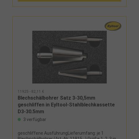
11925 - 82,11 €
Blechschälbohrer Satz 3-30,5mm
geschliffen in Eyltool-Stahlblechkassette
D3-30,5mm
3 verfügbar
geschliffene AusführungLieferumfang: je 1
Blechschälbohrer (Art.-Nr. 11915...) Größe 1, 2, 3 in