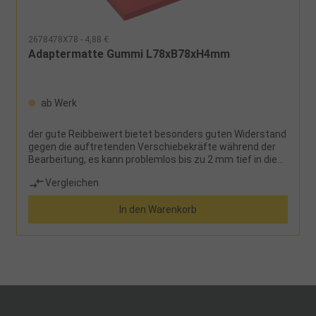
2678478X78 - 4,88 €
Adaptermatte Gummi L78xB78xH4mm
ab Werk
der gute Reibbeiwert bietet besonders guten Widerstand
gegen die auftretenden Verschiebekräfte während der
Bearbeitung, es kann problemlos bis zu 2 mm tief in die
Adaptermatte eingefräst werden, bei Verwendung
Vergleichen
immer gleicher Konturen kann die Adaptermatte fast
beliebig oft wiederverwendet werden, da sie keinem
In den Warenkorb
Verschleiß unterliegt