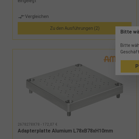
eingelegt
Vergleichen
Zu den Ausführungen (2)
Bitte w
Bitte wäh
Geschäft
P
2678278X78 - 172,07 €
Adapterplatte Alumium L78xB78xH10mm