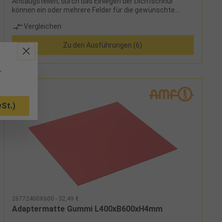
Ansaugstellen, durch das Einlegen der Dichtschnur
können ein oder mehrere Felder für die gewünschte
Werkstückgröße festgelegt werden, einfache
Vergleichen
Positionierung durch Bohrungen für Anschlagstifte oder
durch seitliche, höhenverstellbare Exzenteranschläge,
Zu den Ausführungen (6)
seitliche Nuten bzw. Befestigungsbohrungen (für M8)
zur Befestigung der Vakuumspannplatte auf einer
Grundplatte, durch die vorhandenen
Aufnahmebohrungen kann die Platte in das AMF-
r
Nullpunktspannsystem Größe K20 (M12) integriert
werdenLieferumfang: integrierte Venturidüse
Schalldämpfer Vakuummeter Absperrventil 6
St.)
Exzenteranschläge Pneumatikschlauch 2 m Stecknippel
für Druckluftanschluss Dichtschnur (Länge 10 m, ∅ 4
mm, schwarz) Dichtschnur (Länge 10 m, ∅ 4 mm, grau)
26772400X600 - 32,49 €
Adaptermatte Gummi L400xB600xH4mm