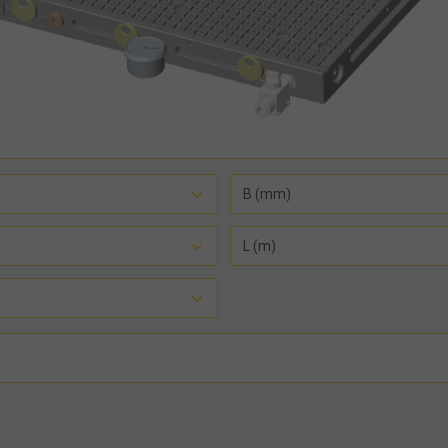
B (mm)
L (m)