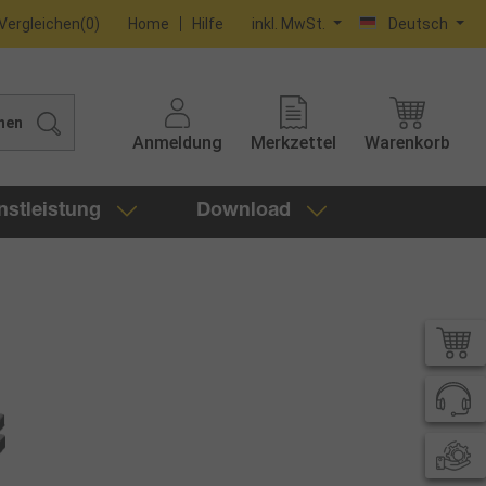
Vergleichen
(
0
)
Home
Hilfe
inkl. MwSt.
Deutsch
hen
Anmeldung
Merkzettel
Warenkorb
nstleistung
Download