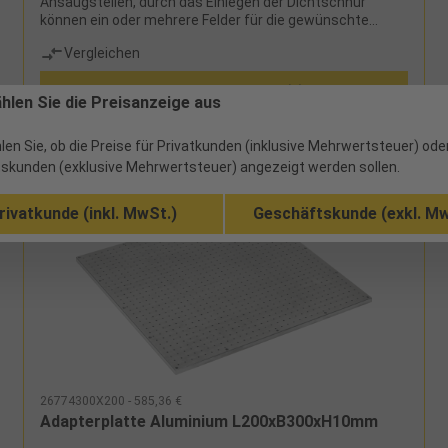
Ansaugstellen, durch das Einlegen der Dichtschnur
können ein oder mehrere Felder für die gewünschte
Werkstückgröße festgelegt werden, einfache
Vergleichen
Positionierung durch seitliche Exzenteranschläge, mit
seitlichem Spannrand zur Befestigung der
Zu den Ausführungen (4)
Vakuumspannplatte auf einer Grundplatte, nachträgliche
ählen Sie die Preisanzeige aus
Bohrungen für ZPS K10 (M8) sind möglichEinsatz: kann
sowohl mit Druckluft in Verbindung mit der integrierten
Venturidüse als auch mit einer externen Vakuumpumpe
len Sie, ob die Preise für Privatkunden (inklusive Mehrwertsteuer) ode
betrieben werden, typische Anwendungen sind Fräs- und
skunden (exklusive Mehrwertsteuer) angezeigt werden sollen.
Schleifarbeiten, sofort einsetzbarVorteile:es können je
nach Anzahl der Ansaugstellen durch individuelle
rivatkunde (inkl. MwSt.)
Geschäftskunde (exkl. Mw
Feldeinteilung auch mehrere unterschiedliche
Werkstücke gleichzeitig gespannt und bearbeitet
werden, hohe Haltekraft, durch die Dichtschnur werden
geringe Unebenheiten an der Werkstückfläche
ausgeglichen, verzugs- und schwingungsfreie Fünf-
Seiten-BearbeitungLieferumfang: integrierte
Venturidüse Schalldämpfer Absperrventil
Exzenteranschläge Ansaugfilter Verschlussschrauben
Dichtschnur (Länge 10 m, ∅ 4 mm, schwarz)
26774300X200 - 585,36 €
Adapterplatte Aluminium L200xB300xH10mm