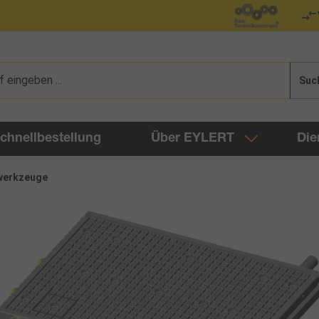
Suc
chnellbestellung
Über EYLERT
Die
werkzeuge