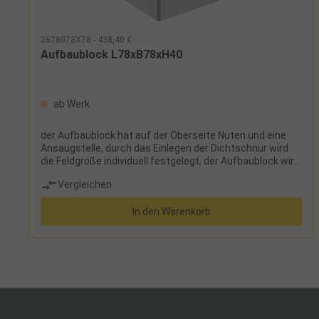
2678078X78 - 438,40 €
Aufbaublock L78xB78xH40
ab Werk
der Aufbaublock hat auf der Oberseite Nuten und eine
Ansaugstelle, durch das Einlegen der Dichtschnur wird
die Feldgröße individuell festgelegt, der Aufbaublock wird
direkt über eine Ansaugstelle auf der
Vergleichen
Vakuumspannplatte aufgesetzt, die Unterseite ist mit
einer Dichtschnur (∅ 2,0 mm) versehenLieferumfang:
In den Warenkorb
Aufbaublock aus Aluminium 3 Exzenteranschläge mit
Befestigungsschrauben Dichtschnur (Länge 1 m, ∅ 2
mm)