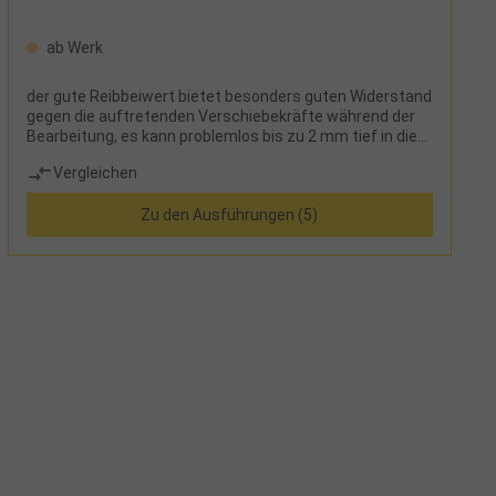
ab Werk
der gute Reibbeiwert bietet besonders guten Widerstand
gegen die auftretenden Verschiebekräfte während der
Bearbeitung, es kann problemlos bis zu 2 mm tief in die
Adaptermatte eingefräst werden, bei Verwendung
Vergleichen
immer gleicher Konturen kann die Adaptermatte fast
beliebig oft wiederverwendet werden
Zu den Ausführungen (5)