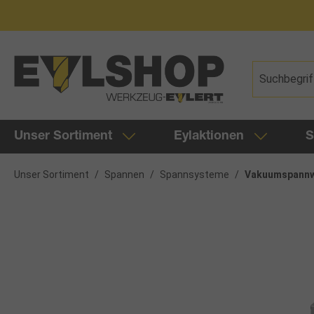
springen
Zur Hauptnavigation springen
Unser Sortiment
Eylaktionen
S
Unser Sortiment
/
Spannen
/
Spannsysteme
/
Vakuumspann